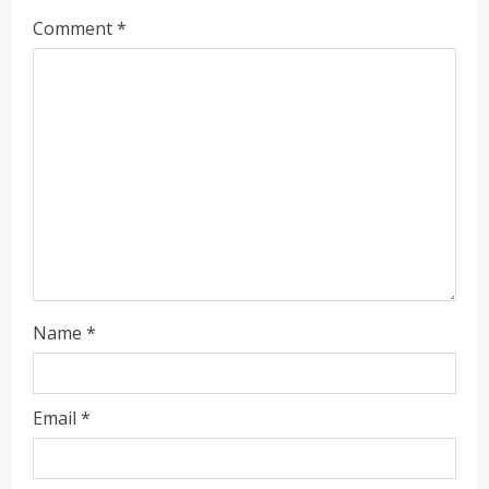
Comment
*
Name
*
ताज्या बातम्या
राजकीय
रिंग मेट्रोबाबत सविस्तर माहितीसाठीनगरसेवकांची विशेष
Email
*
सभा घ्यावी भाजपचे ज्येष्ठ नगरसेवक संजय वाघुले यांची
मागणी
Maharashtra Majha News
August
2