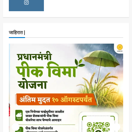
नवी मुंबईतील एसआयआर (SIR) कामाचा जिल्हाधिकारी
डॉ. श्रीकृष्ण पांचाळ आणि आयुक्त डॉ. कैलास शिंदे
यांनी घेतला आढावा
Maharashtra Majha News
August
3
3, 2026
जाहिरात |
ताज्या बातम्या
मनोरंजन
‘यावेळी तिसराच आहे!’… ‘झिम्मा ३’च्या चित्रीकरणाला
सुरुवात
Maharashtra Majha News
August
4
3, 2026
ताज्या बातम्या
मनोरंजन
आजच्या पिढीच्या प्रश्नांना समर्थ विचारांतून
उत्तर…‘समर्थ’चा दमदार ट्रेलर प्रदर्शित!
Maharashtra Majha News
August
5
3, 2026