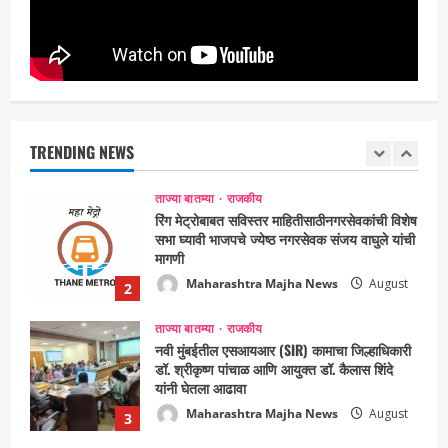
आयोजन
Maharashtra Majha News
August
1
6, 2026
ताज्या बातम्या
राजकीय
रिंग मेट्रोबाबत सविस्तर माहितीसाठीनगरसेवकांची विशेष
सभा घ्यावी भाजपचे ज्येष्ठ नगरसेवक संजय वाघुले यांची
TRENDING NEWS
मागणी
Maharashtra Majha News
August
2
5, 2026
ताज्या बातम्या
राजकीय
नवी मुंबईतील एसआयआर (SIR) कामाचा जिल्हाधिकारी
डॉ. श्रीकृष्ण पांचाळ आणि आयुक्त डॉ. कैलास शिंदे
यांनी घेतला आढावा
Maharashtra Majha News
August
3
3, 2026
ताज्या बातम्या
मनोरंजन
‘यावेळी तिसराच आहे!’… ‘झिम्मा ३’च्या चित्रीकरणाला
सुरुवात
Maharashtra Majha News
August