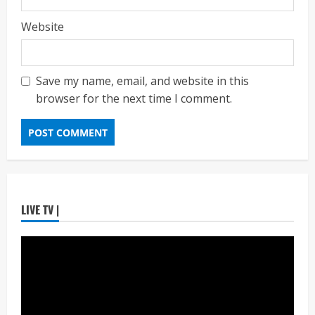
ताज्या बातम्या
राजकीय
Website
7 सप्टेंबर रोजी ठाणे महापालिका लोकशाही दिनाचे
आयोजन
Maharashtra Majha News
August
3
6, 2026
Save my name, email, and website in this
browser for the next time I comment.
ताज्या बातम्या
राजकीय
रिंग मेट्रोबाबत सविस्तर माहितीसाठीनगरसेवकांची विशेष
सभा घ्यावी भाजपचे ज्येष्ठ नगरसेवक संजय वाघुले यांची
मागणी
Maharashtra Majha News
August
4
5, 2026
ताज्या बातम्या
राजकीय
LIVE TV |
नवी मुंबईतील एसआयआर (SIR) कामाचा जिल्हाधिकारी
डॉ. श्रीकृष्ण पांचाळ आणि आयुक्त डॉ. कैलास शिंदे
यांनी घेतला आढावा
Maharashtra Majha News
August
5
3, 2026
ताज्या बातम्या
राजकीय
उपमुख्यमंत्री एकनाथ शिंदे व शिवसेनेच्या खासदारांनी