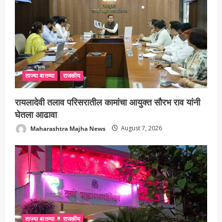
ताज्या बातम्या
राजकीय
रायलादेवी तलाव परिसरातील कामांचा आयुक्त सौरभ राव यांनी
घेतला आढावा
Maharashtra Majha News
August 7, 2026
ताज्या बातम्या
राजकीय