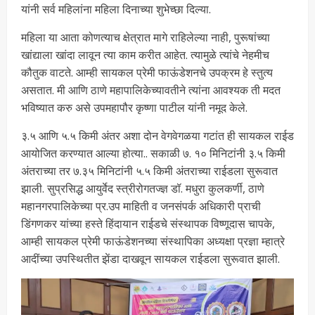
यांनी सर्व महिलांना महिला दिनाच्या शुभेच्छा दिल्या.
महिला या आता कोणत्याच क्षेत्रात मागे राहिलेल्या नाही, पुरूषांच्या
खांद्याला खांदा लावून त्या काम करीत आहेत. त्यामुळे त्यांचे नेहमीच
कौतुक वाटते. आम्ही सायकल प्रेमी फाऊंडेशनचे उपक्रम हे स्तुत्य
असतात. मी आणि ठाणे महापालिकेच्यावतीने त्यांना आवश्यक ती मदत
भविष्यात करु असे उपमहापौर कृष्णा पाटील यांनी नमूद केले.
३.५ आणि ५.५ किमी अंतर अशा दोन वेगवेगळया गटांत ही सायकल राईड
आयोजित करण्यात आल्या होत्या.. सकाळी ७. १० मिनिटांनी ३.५ किमी
अंतराच्या तर ७.३५ मिनिटांनी ५.५ किमी अंतराच्या राईडला सुरूवात
झाली. सुप्रसिद्ध आयुर्वेद स्त्रीरोगतज्ज्ञ डॉ. मधुरा कुलकर्णी, ठाणे
महानगरपालिकेच्या प्र.उप माहिती व जनसंपर्क अधिकारी प्राची
डिंगणकर यांच्या हस्ते हिंदायान राईडचे संस्थापक विष्णूदास चापके,
आम्ही सायकल प्रेमी फाऊंडेशनच्या संस्थापिका अध्यक्षा प्रज्ञा म्हात्रे
आदींच्या उपस्थितीत झेंडा दाखवून सायकल राईडला सुरूवात झाली.