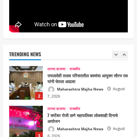
घेतली पंतप्रधान मोदींची सदिच्छा भेट
Maharashtra Majha News
August
1
7, 2026
ताज्या बातम्या
राजकीय
रायलादेवी तलाव परिसरातील कामांचा आयुक्त सौरभ राव
यांनी घेतला आढावा
Maharashtra Majha News
August
TRENDING NEWS
2
7, 2026
ताज्या बातम्या
राजकीय
7 सप्टेंबर रोजी ठाणे महापालिका लोकशाही दिनाचे
आयोजन
Maharashtra Majha News
August
3
6, 2026
ताज्या बातम्या
राजकीय
रिंग मेट्रोबाबत सविस्तर माहितीसाठीनगरसेवकांची विशेष
सभा घ्यावी भाजपचे ज्येष्ठ नगरसेवक संजय वाघुले यांची
मागणी
Maharashtra Majha News
August
4