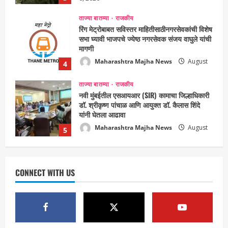
5, 2026
ताज्या बातम्या
राजकीय
नवी मुंबईतील एसआयआर (SIR) कामाचा जिल्हाधिकारी
डॉ. श्रीकृष्ण पांचाळ आणि आयुक्त डॉ. कैलास शिंदे
यांनी घेतला आढावा
Maharashtra Majha News
August
5
3, 2026
ताज्या बातम्या
राजकीय
उपमुख्यमंत्री एकनाथ शिंदे व शिवसेनेच्या खासदारांनी
घेतली पंतप्रधान मोदींची सदिच्छा भेट
Maharashtra Majha News
August
1
7, 2026
ताज्या बातम्या
राजकीय
रायलादेवी तलाव परिसरातील कामांचा आयुक्त सौरभ राव
यांनी घेतला आढावा
CONNECT WITH US
Maharashtra Majha News
August
2
7, 2026
ताज्या बातम्या
राजकीय