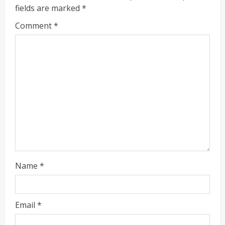
fields are marked
*
Comment
*
Name
*
ताज्या बातम्या
राजकीय
रायलादेवी तलाव परिसरातील कामांचा आयुक्त सौरभ राव
यांनी घेतला आढावा
Email
*
Maharashtra Majha News
August
2
7, 2026