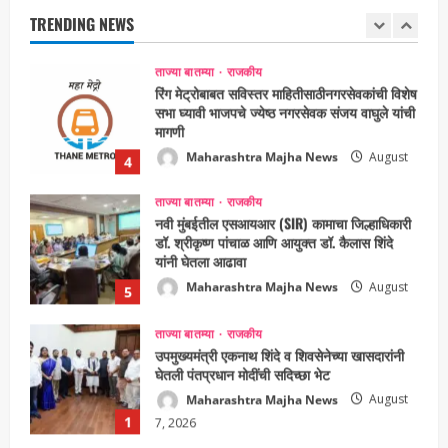
Maharashtra Majha News
August
TRENDING NEWS
3
6, 2026
ताज्या बातम्या
राजकीय
रिंग मेट्रोबाबत सविस्तर माहितीसाठीनगरसेवकांची विशेष
सभा घ्यावी भाजपचे ज्येष्ठ नगरसेवक संजय वाघुले यांची
मागणी
Maharashtra Majha News
August
4
5, 2026
ताज्या बातम्या
राजकीय
नवी मुंबईतील एसआयआर (SIR) कामाचा जिल्हाधिकारी
डॉ. श्रीकृष्ण पांचाळ आणि आयुक्त डॉ. कैलास शिंदे
यांनी घेतला आढावा
Maharashtra Majha News
August
5
3, 2026
ताज्या बातम्या
राजकीय
उपमुख्यमंत्री एकनाथ शिंदे व शिवसेनेच्या खासदारांनी
घेतली पंतप्रधान मोदींची सदिच्छा भेट
Maharashtra Majha News
August
1
7, 2026