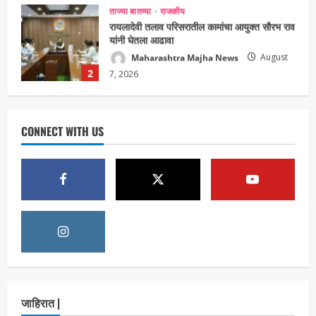
ताज्या बातम्या
राजकीय
रायलादेवी तलाव परिसरातील कामांचा आयुक्त सौरभ राव
यांनी घेतला आढावा
Maharashtra Majha News
August
2
7, 2026
ताज्या बातम्या
राजकीय
7 सप्टेंबर रोजी ठाणे महापालिका लोकशाही दिनाचे
आयोजन
CONNECT WITH US
Maharashtra Majha News
August
3
6, 2026
ताज्या बातम्या
राजकीय
रिंग मेट्रोबाबत सविस्तर माहितीसाठीनगरसेवकांची विशेष
सभा घ्यावी भाजपचे ज्येष्ठ नगरसेवक संजय वाघुले यांची
मागणी
Maharashtra Majha News
August
4
5, 2026
ताज्या बातम्या
राजकीय
नवी मुंबईतील एसआयआर (SIR) कामाचा जिल्हाधिकारी
जाहिरात |
डॉ. श्रीकृष्ण पांचाळ आणि आयुक्त डॉ. कैलास शिंदे