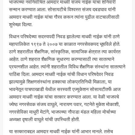
भाजपच्या नवनिर्वाचित आमदार माधवी संजय नाईक यांचा शनिवारी
सन्मान करण्यात आला. सोसायटीचे विश्वस्त संजय दबडघाव यांनी
आमदार माधवी नाईक यांचा गौरव करून त्यांना पुढील वाटचालीसाठी
शुभेच्छा दिल्या.
विधान परिषदेच्या सदस्यपदी निवड झालेल्या माधवी नाईक यांनी ठाणे
महापालिकेत १९९७ ते २००७ या काळात नगरसेवकपद भूषविले होते.
ठाणे शहरातील शैक्षणिक, सांस्कृतिक, सामाजिक क्षेत्रात त्या कार्यरत
आहेत. ठाणे शहरात शैक्षणिक सुधारणा करण्यासाठी त्या सातत्याने
प्रयत्नशील आहेत. त्यांनी शहरातील विविध शैक्षणिक संस्थांना सातत्याने
पाठिंबा दिला. आमदार माधवी नाईक यांची विधान परिषदेवर निवड
झाल्यामुळे शिक्षणसंस्थांना हक्काचा लोकप्रतिनिधी मिळाला, या
भावनेतून पाचपाखाडी येथील सरस्वती एज्युकेशन सोसायटीतर्फे आज
आमदार माधवी नाईक यांचा सत्कार करण्यात आला. या वेळी भाजपचे
ज्येष्ठ नगरसेवक संजय वाघुले, नारायण पवार, गटनेते मुकेश मोकाशी,
नगरसेविका माधुरी मेटांगे, भाजपच्या नौपाडा मंडल महिला मोर्चाच्या
अध्यक्षा वृषाली वाघुले यांची उपस्थिती होती.
या सत्काराबद्दल आमदार माधवी नाईक यांनी आभार मानले. तसेच