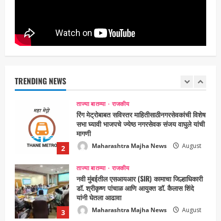
Maharashtra Majha News
August
5
3, 2026
ताज्या बातम्या
राजकीय
7 सप्टेंबर रोजी ठाणे महापालिका लोकशाही दिनाचे
आयोजन
Maharashtra Majha News
August
TRENDING NEWS
1
6, 2026
ताज्या बातम्या
राजकीय
रिंग मेट्रोबाबत सविस्तर माहितीसाठीनगरसेवकांची विशेष
सभा घ्यावी भाजपचे ज्येष्ठ नगरसेवक संजय वाघुले यांची
मागणी
Maharashtra Majha News
August
2
5, 2026
ताज्या बातम्या
राजकीय
नवी मुंबईतील एसआयआर (SIR) कामाचा जिल्हाधिकारी
डॉ. श्रीकृष्ण पांचाळ आणि आयुक्त डॉ. कैलास शिंदे
यांनी घेतला आढावा
Maharashtra Majha News
August
3