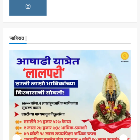
सभा घ्यावी भाजपचे ज्येष्ठ नगरसेवक संजय वाघुले यांची
मागणी
Maharashtra Majha News
August
2
5, 2026
ताज्या बातम्या
राजकीय
नवी मुंबईतील एसआयआर (SIR) कामाचा जिल्हाधिकारी
जाहिरात |
डॉ. श्रीकृष्ण पांचाळ आणि आयुक्त डॉ. कैलास शिंदे
यांनी घेतला आढावा
Maharashtra Majha News
August
3
3, 2026
ताज्या बातम्या
मनोरंजन
‘यावेळी तिसराच आहे!’… ‘झिम्मा ३’च्या चित्रीकरणाला
सुरुवात
Maharashtra Majha News
August
4
3, 2026
ताज्या बातम्या
मनोरंजन
आजच्या पिढीच्या प्रश्नांना समर्थ विचारांतून
उत्तर…‘समर्थ’चा दमदार ट्रेलर प्रदर्शित!
Maharashtra Majha News
August
5
3, 2026