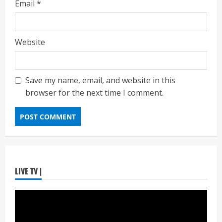
Email
*
Maharashtra Majha News
August
2
7, 2026
ताज्या बातम्या
राजकीय
Website
7 सप्टेंबर रोजी ठाणे महापालिका लोकशाही दिनाचे
आयोजन
Maharashtra Majha News
August
3
6, 2026
Save my name, email, and website in this
browser for the next time I comment.
ताज्या बातम्या
राजकीय
रिंग मेट्रोबाबत सविस्तर माहितीसाठीनगरसेवकांची विशेष
सभा घ्यावी भाजपचे ज्येष्ठ नगरसेवक संजय वाघुले यांची
मागणी
Maharashtra Majha News
August
4
5, 2026
ताज्या बातम्या
राजकीय
LIVE TV |
नवी मुंबईतील एसआयआर (SIR) कामाचा जिल्हाधिकारी
डॉ. श्रीकृष्ण पांचाळ आणि आयुक्त डॉ. कैलास शिंदे
यांनी घेतला आढावा
Maharashtra Majha News
August
5
3, 2026