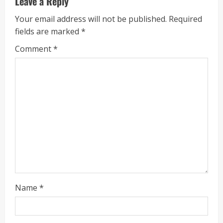
Leave a Reply
Your email address will not be published.
Required
fields are marked
*
Comment
*
Name
*
ताज्या बातम्या
राजकीय
रायलादेवी तलाव परिसरातील कामांचा आयुक्त सौरभ राव
यांनी घेतला आढावा