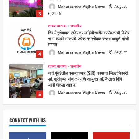
मागणी
Maharashtra Majha News
August
4
5, 2026
ताज्या बातम्या
राजकीय
नवी मुंबईतील एसआयआर (SIR) कामाचा जिल्हाधिकारी
डॉ. श्रीकृष्ण पांचाळ आणि आयुक्त डॉ. कैलास शिंदे
यांनी घेतला आढावा
Maharashtra Majha News
August
5
3, 2026
ताज्या बातम्या
राजकीय
उपमुख्यमंत्री एकनाथ शिंदे व शिवसेनेच्या खासदारांनी
घेतली पंतप्रधान मोदींची सदिच्छा भेट
Maharashtra Majha News
August
1
7, 2026
ताज्या बातम्या
राजकीय
रायलादेवी तलाव परिसरातील कामांचा आयुक्त सौरभ राव
यांनी घेतला आढावा
CONNECT WITH US
Maharashtra Majha News
August
2
7, 2026