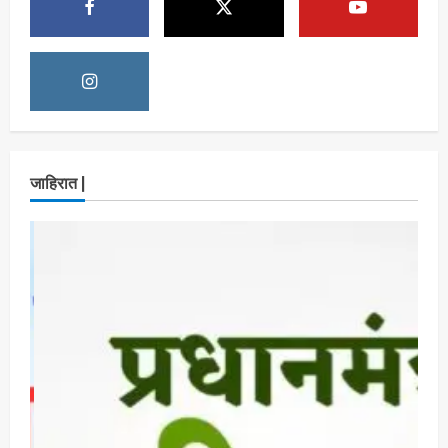
ताज्या बातम्या
राजकीय
7 सप्टेंबर रोजी ठाणे महापालिका लोकशाही दिनाचे
आयोजन
Maharashtra Majha News
August
3
6, 2026
ताज्या बातम्या
राजकीय
रिंग मेट्रोबाबत सविस्तर माहितीसाठीनगरसेवकांची विशेष
जाहिरात |
सभा घ्यावी भाजपचे ज्येष्ठ नगरसेवक संजय वाघुले यांची
मागणी
Maharashtra Majha News
August
4
5, 2026
ताज्या बातम्या
राजकीय
नवी मुंबईतील एसआयआर (SIR) कामाचा जिल्हाधिकारी
डॉ. श्रीकृष्ण पांचाळ आणि आयुक्त डॉ. कैलास शिंदे
यांनी घेतला आढावा
Maharashtra Majha News
August
5
3, 2026