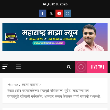
August 8, 2026
LIVE TV |
Home
ताज्या बातम्या
म्हाडा आणि महापालिकेच्या वादामुळे रहिवाशांना भुर्दंड, लाखोंच्या कर
देयकांमुळे रहिवासी गर्भगळीत, आमदार संजय केळकर यांची यशस्वी मध्यस्थी..