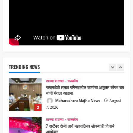
ताज्या बातम्या
राजकीय
उपमुख्यमंत्री एकनाथ शिंदे व शिवसेनेच्या खासदारांनी
घेतली पंतप्रधान मोदींची सदिच्छा भेट
Maharashtra Majha News
August
1
7, 2026
ताज्या बातम्या
राजकीय
रायलादेवी तलाव परिसरातील कामांचा आयुक्त सौरभ राव
यांनी घेतला आढावा
Maharashtra Majha News
August
TRENDING NEWS
2
7, 2026
ताज्या बातम्या
राजकीय
7 सप्टेंबर रोजी ठाणे महापालिका लोकशाही दिनाचे
आयोजन
Maharashtra Majha News
August
3
6, 2026
ताज्या बातम्या
राजकीय
रिंग मेट्रोबाबत सविस्तर माहितीसाठीनगरसेवकांची विशेष
सभा घ्यावी भाजपचे ज्येष्ठ नगरसेवक संजय वाघुले यांची