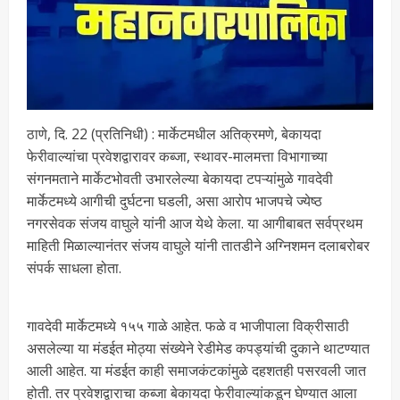
ठाणे, दि. 22 (प्रतिनिधी) : मार्केटमधील अतिक्रमणे, बेकायदा
फेरीवाल्यांचा प्रवेशद्वारावर कब्जा, स्थावर-मालमत्ता विभागाच्या
संगनमताने मार्केटभोवती उभारलेल्या बेकायदा टपऱ्यांमुळे गावदेवी
मार्केटमध्ये आगीची दुर्घटना घडली, असा आरोप भाजपचे ज्येष्ठ
नगरसेवक संजय वाघुले यांनी आज येथे केला. या आगीबाबत सर्वप्रथम
माहिती मिळाल्यानंतर संजय वाघुले यांनी तातडीने अग्निशमन दलाबरोबर
संपर्क साधला होता.
गावदेवी मार्केटमध्ये १५५ गाळे आहेत. फळे व भाजीपाला विक्रीसाठी
असलेल्या या मंडईत मोठ्या संख्येने रेडीमेड कपड्यांची दुकाने थाटण्यात
आली आहेत. या मंडईत काही समाजकंटकांमुळे दहशतही पसरवली जात
होती. तर प्रवेशद्वाराचा कब्जा बेकायदा फेरीवाल्यांकडून घेण्यात आला