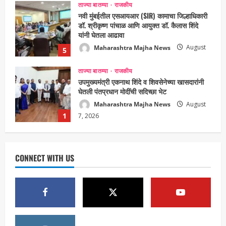
ताज्या बातम्या
राजकीय
नवी मुंबईतील एसआयआर (SIR) कामाचा जिल्हाधिकारी
डॉ. श्रीकृष्ण पांचाळ आणि आयुक्त डॉ. कैलास शिंदे
यांनी घेतला आढावा
Maharashtra Majha News
August
5
3, 2026
ताज्या बातम्या
राजकीय
उपमुख्यमंत्री एकनाथ शिंदे व शिवसेनेच्या खासदारांनी
घेतली पंतप्रधान मोदींची सदिच्छा भेट
Maharashtra Majha News
August
1
7, 2026
ताज्या बातम्या
राजकीय
रायलादेवी तलाव परिसरातील कामांचा आयुक्त सौरभ राव
यांनी घेतला आढावा
CONNECT WITH US
Maharashtra Majha News
August
2
7, 2026
ताज्या बातम्या
राजकीय
7 सप्टेंबर रोजी ठाणे महापालिका लोकशाही दिनाचे
आयोजन