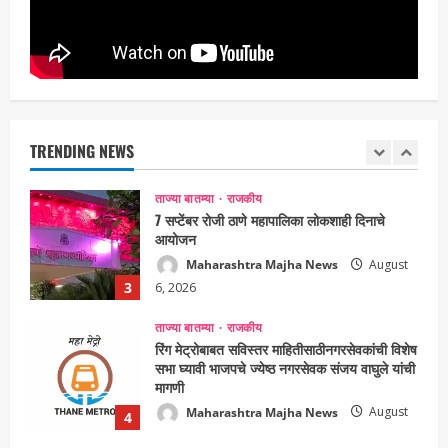
Maharashtra Majha News
August
1
7, 2026
ताज्या बातम्या
राजकीय
रायलादेवी तलाव परिसरातील कामांचा आयुक्त सौरभ राव
यांनी घेतला आढावा
Maharashtra Majha News
August
TRENDING NEWS
2
7, 2026
ताज्या बातम्या
राजकीय
7 सप्टेंबर रोजी ठाणे महापालिका लोकशाही दिनाचे
आयोजन
Maharashtra Majha News
August
3
6, 2026
ताज्या बातम्या
राजकीय
रिंग मेट्रोबाबत सविस्तर माहितीसाठीनगरसेवकांची विशेष
सभा घ्यावी भाजपचे ज्येष्ठ नगरसेवक संजय वाघुले यांची
मागणी
Maharashtra Majha News
August
4
5, 2026