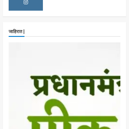
Maharashtra Majha News
August
3
6, 2026
ताज्या बातम्या
राजकीय
रिंग मेट्रोबाबत सविस्तर माहितीसाठीनगरसेवकांची विशेष
जाहिरात |
सभा घ्यावी भाजपचे ज्येष्ठ नगरसेवक संजय वाघुले यांची
मागणी
Maharashtra Majha News
August
4
5, 2026
ताज्या बातम्या
राजकीय
नवी मुंबईतील एसआयआर (SIR) कामाचा जिल्हाधिकारी
डॉ. श्रीकृष्ण पांचाळ आणि आयुक्त डॉ. कैलास शिंदे
यांनी घेतला आढावा
Maharashtra Majha News
August
5
3, 2026