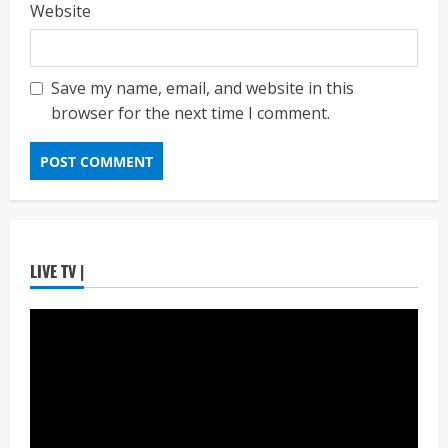
Website
7 सप्टेंबर रोजी ठाणे महापालिका लोकशाही दिनाचे
आयोजन
Maharashtra Majha News
August
3
6, 2026
Save my name, email, and website in this
browser for the next time I comment.
ताज्या बातम्या
राजकीय
रिंग मेट्रोबाबत सविस्तर माहितीसाठीनगरसेवकांची विशेष
सभा घ्यावी भाजपचे ज्येष्ठ नगरसेवक संजय वाघुले यांची
मागणी
Maharashtra Majha News
August
4
5, 2026
ताज्या बातम्या
राजकीय
LIVE TV |
नवी मुंबईतील एसआयआर (SIR) कामाचा जिल्हाधिकारी
डॉ. श्रीकृष्ण पांचाळ आणि आयुक्त डॉ. कैलास शिंदे
यांनी घेतला आढावा
Maharashtra Majha News
August
5
3, 2026
ताज्या बातम्या
राजकीय
उपमुख्यमंत्री एकनाथ शिंदे व शिवसेनेच्या खासदारांनी
घेतली पंतप्रधान मोदींची सदिच्छा भेट