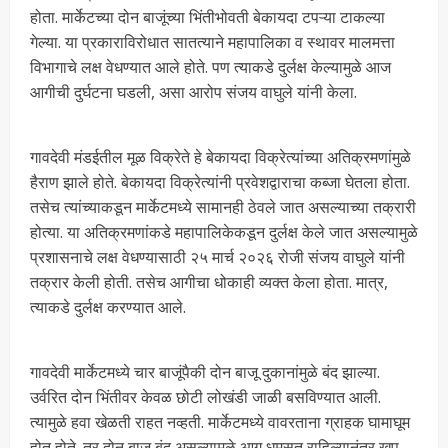
होता. मार्केटच्या दोन बाजूंच्या भिंतीभोवती बेकायदा टपऱ्या टाकल्या
गेल्या. या प्रकाराविरोधात सातत्याने महापालिका व स्थावर मालमत्ता
विभागाचे लक्ष वेधण्यात आले होते. पण त्याकडे दुर्लक्ष केल्यामुळे आज
आगीची दुर्घटना घडली, असा आरोप संजय वाघुले यांनी केला.
गावदेवी मंडईतील मूळ विक्रेते हे बेकायदा विक्रेत्यांच्या अतिक्रमणांमुळे
हैराण झाले होते. बेकायदा विक्रेत्यांनी प्रवेशद्वाराचा कब्जा घेतला होता.
तसेच त्यांच्याकडून मार्केटमध्ये सामानही ठेवले जात असल्याच्या तक्रारी
होत्या. या अतिक्रमणांकडे महापालिकेकडून दुर्लक्ष केले जात असल्यामुळे
प्रशासनाचे लक्ष वेधण्यासाठी २५ मार्च २०२६ रोजी संजय वाघुले यांनी
तक्रार केली होती. तसेच आगीचा धोकाही व्यक्त केला होता. मात्र,
त्याकडे दुर्लक्ष करण्यात आले.
गावदेवी मार्केटमध्ये चार बाजूंपैकी दोन बाजू दुकानांमुळे बंद झाल्या.
उर्वरित दोन भिंतीवर केवळ छोटी लोखंडी जाळी बसविण्यात आली.
त्यामुळे हवा खेळती राहत नव्हती. मार्केटमध्ये वावरताना ग्राहक घामाघूम
होत होते. तर दोन बाजू बंद असल्यामुळे आग धुमसत राहिल्यानंतर खूप