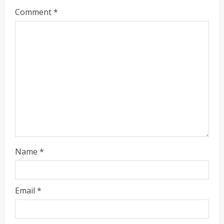
Comment
*
Name
*
ताज्या बातम्या
राजकीय
रायलादेवी तलाव परिसरातील कामांचा आयुक्त सौरभ राव
यांनी घेतला आढावा
Email
*
Maharashtra Majha News
August
2
7, 2026
ताज्या बातम्या
राजकीय