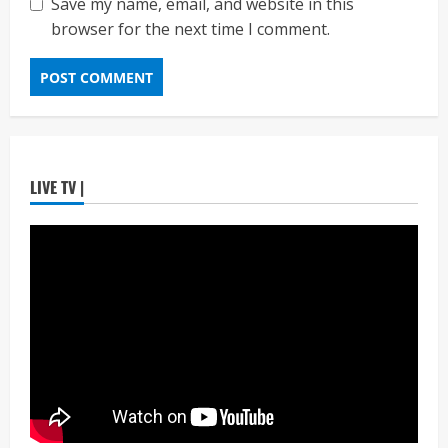
Save my name, email, and website in this
3
6, 2026
browser for the next time I comment.
ताज्या बातम्या
राजकीय
रिंग मेट्रोबाबत सविस्तर माहितीसाठीनगरसेवकांची विशेष
सभा घ्यावी भाजपचे ज्येष्ठ नगरसेवक संजय वाघुले यांची
मागणी
Maharashtra Majha News
August
4
5, 2026
ताज्या बातम्या
राजकीय
LIVE TV |
नवी मुंबईतील एसआयआर (SIR) कामाचा जिल्हाधिकारी
डॉ. श्रीकृष्ण पांचाळ आणि आयुक्त डॉ. कैलास शिंदे
यांनी घेतला आढावा
Maharashtra Majha News
August
5
3, 2026
ताज्या बातम्या
राजकीय
उपमुख्यमंत्री एकनाथ शिंदे व शिवसेनेच्या खासदारांनी
घेतली पंतप्रधान मोदींची सदिच्छा भेट
Maharashtra Majha News
August
1
7, 2026
ताज्या बातम्या
राजकीय