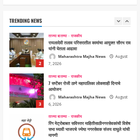
रायलादेवी तलाव परिसरातील कामांचा आयुक्त सौरभ राव
यांनी घेतला आढावा
Maharashtra Majha News
August
TRENDING NEWS
2
7, 2026
ताज्या बातम्या
राजकीय
7 सप्टेंबर रोजी ठाणे महापालिका लोकशाही दिनाचे
आयोजन
Maharashtra Majha News
August
3
6, 2026
ताज्या बातम्या
राजकीय
रिंग मेट्रोबाबत सविस्तर माहितीसाठीनगरसेवकांची विशेष
सभा घ्यावी भाजपचे ज्येष्ठ नगरसेवक संजय वाघुले यांची
मागणी
Maharashtra Majha News
August
4
5, 2026
ताज्या बातम्या
राजकीय
नवी मुंबईतील एसआयआर (SIR) कामाचा जिल्हाधिकारी
डॉ. श्रीकृष्ण पांचाळ आणि आयुक्त डॉ. कैलास शिंदे
यांनी घेतला आढावा