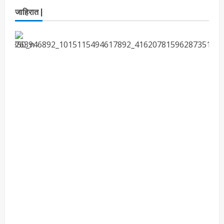
ताज्या बातम्या
राजकीय
रिंग मेट्रोबाबत सविस्तर माहितीसाठीनगरसेवकांची विशेष
जाहिरात |
सभा घ्यावी भाजपचे ज्येष्ठ नगरसेवक संजय वाघुले यांची
मागणी
Maharashtra Majha News
August
4
5, 2026
ताज्या बातम्या
राजकीय
नवी मुंबईतील एसआयआर (SIR) कामाचा जिल्हाधिकारी
डॉ. श्रीकृष्ण पांचाळ आणि आयुक्त डॉ. कैलास शिंदे
यांनी घेतला आढावा
Maharashtra Majha News
August
5
3, 2026