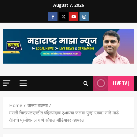
August 7, 2026
LIVE TV |
Home
ताज्या बातम्या
मराठी चित्रपटसृष्टीत पहिल्यांदाच एआयचा जलवा!‘पुन्हा एकदा साडे माडे
तीन’चे प्रमोशनल गाणे सोशल मीडियावर व्हायरल