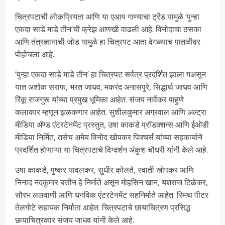
चित्रपटाची लोकप्रियता आणि या एआय गाण्याचा ट्रेंड यामुळे ‘पुन्हा
एकदा साडे माडे तीन’ची क्रेझ आणखी वाढली आहे. विनोदाचा ठसका
आणि तंत्रज्ञानाची जोड यामुळे हा चित्रपट आता वेगळ्याच पातळीवर
पोहोचला आहे.
‘पुन्हा एकदा साडे माडे तीन’ हा चित्रपट सर्वत्र प्रदर्शित झाला गअसून
यात अशोक सराफ, भरत जाधव, मकरंद अनासपुरे, सिद्धार्थ जाधव आणि
रिंकू राजगुरू यांच्या प्रमुख भूमिका आहेत. संजय नार्वेकर पाहुणे
कलाकार म्हणून झळकणार आहेत. सुशीलकुमार अग्रवाल आणि अल्ट्रा
मीडिया अ‍ॅण्ड एंटरटेनमेंट प्रस्तुत, उषा काकडे प्रॉडक्शन्स आणि ईओडी
मीडिया निर्मित, तसेच अमेय विनोद खोपकर पिक्चर्स यांच्या सहकार्याने
प्रदर्शित होणाऱ्या या चित्रपटाचे दिग्दर्शन अंकुश चौधरी यांनी केले आहे.
उषा काकडे, पुष्कर यावलकर, सुधीर कोलते, स्वाती खोपकर आणि
निनाद नंदकुमार बत्तीन हे निर्माते असून मोहसिन खान, यशराज टिळेकर,
सौरभ ललवाणी आणि धनविक एंटरटेनमेंट सहनिर्माते आहेत. स्मिथ पीटर
तेलगोटे सहायक निर्माता आहेत. चित्रपटाचे छायाचित्रण प्रसिद्ध
छायाचित्रकार संजय जाधव यांनी केले आहे.