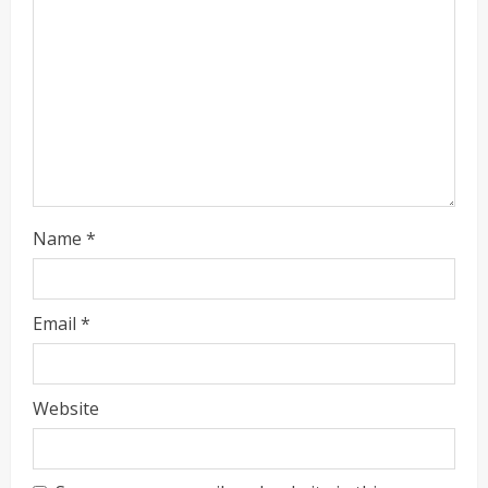
Name
*
ताज्या बातम्या
राजकीय
रायलादेवी तलाव परिसरातील कामांचा आयुक्त सौरभ राव
यांनी घेतला आढावा
Email
*
Maharashtra Majha News
August
2
7, 2026
ताज्या बातम्या
राजकीय
Website
7 सप्टेंबर रोजी ठाणे महापालिका लोकशाही दिनाचे
आयोजन
Maharashtra Majha News
August