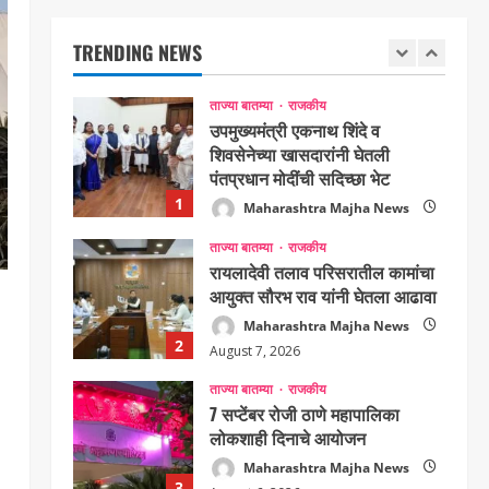
शिवसेनेच्या खासदारांनी घेतली
पंतप्रधान मोदींची सदिच्छा भेट
TRENDING NEWS
1
Maharashtra Majha News
August 7, 2026
ताज्या बातम्या
राजकीय
रायलादेवी तलाव परिसरातील कामांचा
आयुक्त सौरभ राव यांनी घेतला आढावा
Maharashtra Majha News
2
August 7, 2026
ताज्या बातम्या
राजकीय
7 सप्टेंबर रोजी ठाणे महापालिका
लोकशाही दिनाचे आयोजन
Maharashtra Majha News
3
August 6, 2026
ताज्या बातम्या
राजकीय
रिंग मेट्रोबाबत सविस्तर
माहितीसाठीनगरसेवकांची विशेष सभा
घ्यावी भाजपचे ज्येष्ठ नगरसेवक संजय
वाघुले यांची मागणी
4