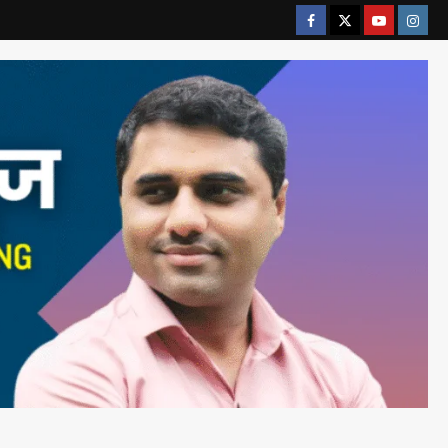
ताज्या बातम्या
राजकीय
रायलादेवी तलाव परिसरातील कामांचा
आयुक्त सौरभ राव यांनी घेतला आढावा
Maharashtra Majha News
2
August 7, 2026