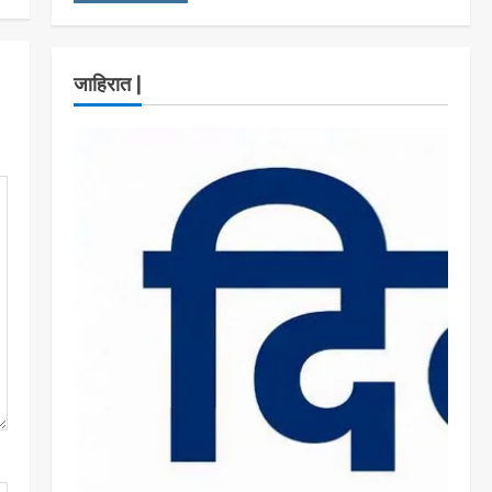
7 सप्टेंबर रोजी ठाणे महापालिका
लोकशाही दिनाचे आयोजन
Maharashtra Majha News
3
जाहिरात |
August 6, 2026
ताज्या बातम्या
राजकीय
रिंग मेट्रोबाबत सविस्तर
माहितीसाठीनगरसेवकांची विशेष सभा
घ्यावी भाजपचे ज्येष्ठ नगरसेवक संजय
वाघुले यांची मागणी
4
Maharashtra Majha News
ताज्या बातम्या
राजकीय
August 5, 2026
नवी मुंबईतील एसआयआर (SIR)
कामाचा जिल्हाधिकारी डॉ. श्रीकृष्ण
पांचाळ आणि आयुक्त डॉ. कैलास शिंदे
यांनी घेतला आढावा
5
Maharashtra Majha News
August 3, 2026