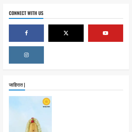
आयोजन
Maharashtra Majha News
August
CONNECT WITH US
1
6, 2026
ताज्या बातम्या
राजकीय
रिंग मेट्रोबाबत सविस्तर माहितीसाठीनगरसेवकांची विशेष
सभा घ्यावी भाजपचे ज्येष्ठ नगरसेवक संजय वाघुले यांची
मागणी
Maharashtra Majha News
August
2
5, 2026
ताज्या बातम्या
राजकीय
नवी मुंबईतील एसआयआर (SIR) कामाचा जिल्हाधिकारी
डॉ. श्रीकृष्ण पांचाळ आणि आयुक्त डॉ. कैलास शिंदे
जाहिरात |
यांनी घेतला आढावा
Maharashtra Majha News
August
3
3, 2026
ताज्या बातम्या
मनोरंजन
‘यावेळी तिसराच आहे!’… ‘झिम्मा ३’च्या चित्रीकरणाला
सुरुवात
Maharashtra Majha News
August