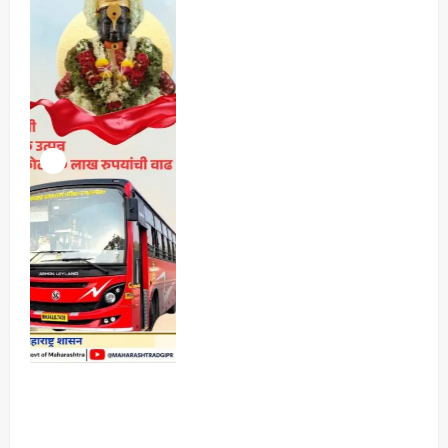
4
3, 2026
ताज्या बातम्या
मनोरंजन
आजच्या पिढीच्या प्रश्नांना समर्थ विचारांतून
उत्तर…‘समर्थ’चा दमदार ट्रेलर प्रदर्शित!
Maharashtra Majha News
August
5
3, 2026