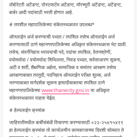
लॅबोरेटरी अटेंडन्ट, पोस्टमार्टम अटेंडन्ट, मॉरच्युरी अटेंडन्ट, अटेंडन्ट,
बार्बर आदी पदांसाठी भरती होणार आहे.
# तपशील महापालिकेच्या संकेतस्थळावर उपलब्ध*
ऑनलाईन अर्ज करण्याची पध्दत / तपशिल तसेच ऑनलाईन अर्ज
करण्यासाठी ठाणे महानगरपालिकेच्या अधिकृत संकेतस्थळास भेट द्यावी.
तसेच, संवर्गनिहाय भरावयाची पदे, पदांचा तपशिल, वेतनश्रेणी,
वयोमर्यादा / वयोमर्यादा शिथिलता, निवड पध्दत, सर्वसाधारण सूचना,
अटी व शर्ती, शैक्षणिक अर्हता, सामाजिक व समांतर आरक्षण तसेच
आरक्षणाबाबत तरतुदी, पदनिहाय ऑनलाईन परीक्षा शुल्क, अर्ज
भरण्याबाबत मार्गदर्शक सूचना इत्यादीबाबतचा तपशिल ठाणे
महानगरपालिकेच्या
www.thanecity.gov.in
या अधिकृत
संकेतस्थळावर पाहता येईल.
# हेल्पलाईन क्रमांक
जाहिरातीमधील बाबींसंबंधी विचारणा करण्यासाठी ०२२-२५४१५४९९
हा हेल्पलाईन क्रमांक तो कार्यालयीन कामकाजाच्या दिवशी सोमवार ते