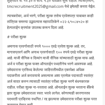
शुक्रवार स. १०.३० ते सायं. ५.३० यावेळेत सुरू राहील. त्याचप्रमाणे,
tmcrecruitment2025@gmail.com येथे इमेलही करता येईल.
त्याचबरोबर, अर्ज भरणे, परीक्षा शुल्क तसेच प्रवेशपत्र याबाबत काही
तांत्रिक समस्या उद्भवल्यास महापालिकेने ०२२-६१०८७५२० हा
हेल्पलाईन क्रमांक उपलब्ध करून दिला आहे.
# परीक्षा शुल्क
अमागास प्रवर्गासाठी रुपये १००० एवढे प्रवेश शुल्क आहे. तर,
मागासप्रवर्ग आणि अनाथ प्रवर्गासाठी ९०० रुपये एवढे परीक्षा शुल्क
आहे. माजी सैनिक व दिव्यांग माजी सैनिक यांच्यासाठी शुल्क माफ आहे.
अर्ज व परीक्षा शुल्क फक्त ऑनलाईन पध्दतीनेच भरणे आवश्यक आहे.
उमेदवारास प्रसिध्द केलेल्या जाहिरातीमधील एकापेक्षा अधिक
पदाकरीता अर्ज करावयाचे असल्यास अशा प्रत्येक पदासाठी स्वतंत्र
अर्ज सादर करुन त्यासाठी स्वतंत्र परीक्षा शुल्क भरणे बंधनकारक
राहील. परीक्षा शुल्क ना-परतावा आहे. ऑनलाईन शुल्क भरताना बँकेचे
इतर शुल्क उमेदवाराला स्वत: भरावे लागेल. कोणत्याही कारणास्तव
पदभरती प्रक्रिया स्थगित / रद्द झाल्यास उमेदवारास परीक्षा शुल्क परत
करण्यात येणार नाही.