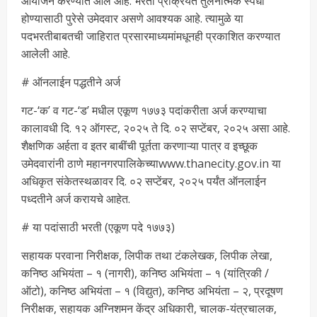
आयोजन करण्यात आले आहे. भरती प्रक्रियेत तुलनात्मक स्पर्धा
होण्यासाठी पुरेसे उमेदवार असणे आवश्यक आहे. त्यामुळे या
पदभरतीबाबतची जाहिरात प्रसारमाध्यमांमधूनही प्रकाशित करण्यात
आलेली आहे.
# ऑनलाईन पद्धतीने अर्ज
गट-‘क’ व गट-‘ड’ मधील एकूण १७७३ पदांकरीता अर्ज करण्याचा
कालावधी दि. १२ ऑगस्ट, २०२५ ते दि. ०२ सप्टेंबर, २०२५ असा आहे.
शैक्षणिक अर्हता व इतर बाबींची पूर्तता करणाऱ्या पात्र व इच्छूक
उमेदवारांनी ठाणे महानगरपालिकेच्याwww.thanecity.gov.in या
अधिकृत संकेतस्थळावर दि. ०२ सप्टेंबर, २०२५ पर्यंत ऑनलाईन
पध्दतीने अर्ज करायचे आहेत.
# या पदांसाठी भरती (एकूण पदे १७७३)
सहायक परवाना निरीक्षक, लिपीक तथा टंकलेखक, लिपीक लेखा,
कनिष्ठ अभियंता – १ (नागरी), कनिष्ठ अभियंता – १ (यांत्रिकी /
ऑटो), कनिष्ठ अभियंता – १ (विद्युत), कनिष्ठ अभियंता – २, प्रदूषण
निरीक्षक, सहायक अग्निशमन केंद्र अधिकारी, चालक-यंत्रचालक,