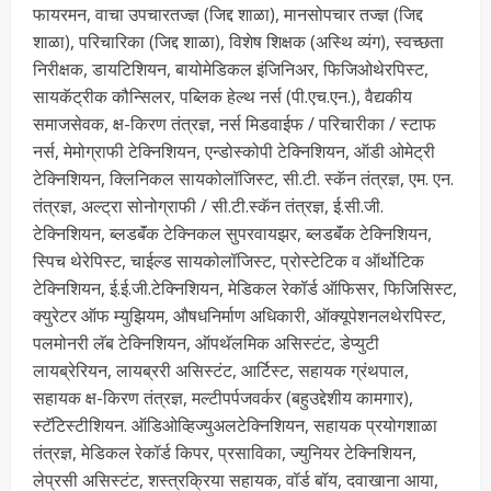
फायरमन, वाचा उपचारतज्ज्ञ (जिद्द शाळा), मानसोपचार तज्ज्ञ (जिद्द
शाळा), परिचारिका (जिद्द शाळा), विशेष शिक्षक (अस्थि व्यंग), स्वच्छता
निरीक्षक, डायटिशियन, बायोमेडिकल इंजिनिअर, फिजिओथेरपिस्ट,
सायकॅट्रीक कौन्सिलर, पब्लिक हेल्थ नर्स (पी.एच.एन.), वैद्यकीय
समाजसेवक, क्ष-किरण तंत्रज्ञ, नर्स मिडवाईफ / परिचारीका / स्टाफ
नर्स, मेमोग्राफी टेक्निशियन, एन्डोस्कोपी टेक्निशियन, ऑडी ओमेट्री
टेक्निशियन, क्लिनिकल सायकोलॉजिस्ट, सी.टी. स्कॅन तंत्रज्ञ, एम. एन.
तंत्रज्ञ, अल्ट्रा सोनोग्राफी / सी.टी.स्कॅन तंत्रज्ञ, ई.सी.जी.
टेक्निशियन, ब्लडबॅंक टेक्निकल सुपरवायझर, ब्लडबॅंक टेक्निशियन,
स्पिच थेरेपिस्ट, चाईल्ड सायकोलॉजिस्ट, प्रोस्टेटिक व ऑर्थोटिक
टेक्निशियन, ई.ई.जी.टेक्निशियन, मेडिकल रेकॉर्ड ऑफिसर, फिजिसिस्ट,
क्युरेटर ऑफ म्युझियम, औषधनिर्माण अधिकारी, ऑक्यूपेशनलथेरपिस्ट,
पलमोनरी लॅब टेक्निशियन, ऑपथॅलमिक असिस्टंट, डेप्युटी
लायब्रेरियन, लायब्ररी असिस्टंट, आर्टिस्ट, सहायक ग्रंथपाल,
सहायक क्ष-किरण तंत्रज्ञ, मल्टीपर्पजवर्कर (बहुउद्देशीय कामगार),
स्टॅटिस्टीशियन. ऑडिओव्हिज्युअलटेक्निशियन, सहायक प्रयोगशाळा
तंत्रज्ञ, मेडिकल रेकॉर्ड किपर, प्रसाविका, ज्युनियर टेक्निशियन,
लेप्रसी असिस्टंट, शस्त्रक्रिया सहायक, वॉर्ड बॉय, दवाखाना आया,