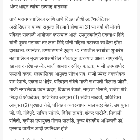
अंतर धावून त्यांचा उत्साह वाढवला.
ठाणे महानगरपालिका आणि ठाणे जिल्हा हौशी अॅथलेटिक्स
असोसिएशन यांच्या संयुक्त विद्यमाने होणाऱ्या 31व्या वर्षा मॅरेथॉनचे
रविवार सकाळी आयोजन करण्यात आले. उपमुख्यमंत्री एकनाथ शिंदे
यांनी पुरुष गटाच्या तर लता शिंदे यांनी महिला गटाच्या स्पर्धेला झेंडा
दाखवला. त्यानंतर, टप्प्याटप्याने एकूण १२ गटातील स्पर्धांचा शुभारंभ
महापालिका मुख्यालयासमोरील चौकातून करण्यात आला. याप्रसंगी,
खासदार नरेश म्हस्के, माजी आमदार रवींद्र फाटक, माजी उपमहापौर
पल्लवी कदम, महापालिका आयुक्त सौरभ राव, माजी ज्येष्ठ नगरसेवक
राम रेपाळे, एकनाथ भोईर, परिवहन सेवेचे माजी सभापती विलास जोशी,
माजी नगरसेवक पवन कदम, विकास रेपाळे, नम्रता भोसले, राजेश मोरे,
सिद्धार्थ ओवळेकर, अतिरिक्त आयुक्त (1) संदीप माळवी, अतिरिक्त
आयुक्त (2) प्रशांत रोडे, परिवहन व्यवस्थापन भालचंद्र बेहरे, उपायुक्त
जी. जी. गोदेपुरे, सचिन सांगळे, दिनेश तायडे, शंकर पाटोळे, मिताली
संचेती, क्रीडा उपायुक्त मीनल पालांडे, मुख्य वैद्यकीय अधिकारी डॉ.
प्रसाद पाटील आदी उपस्थित होते.