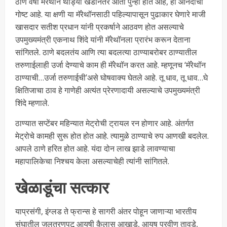
ठाणे वर्षा मॅरेथॉन थोड्या खंडानंतर आता पुन्हा होत आहे, ही आनंदाची
गोष्ट आहे. या क्षणी या मॅरेथॉनसाठी पहिल्यापासून पुढाकार घेणारे माजी
खासदार सतीश प्रधान यांनी प्रकर्षाने आठवण होत असल्याचे
उपमुख्यमंत्री एकनाथ शिंदे यांनी मॅरेथॉनला प्रारंभ करून देताना
सांगितले. ठाणे बदलतंय आणि त्या बदलत्या ठाण्याबरोबर ठाण्यातील
तरुणाईलाही उर्जा देण्याचे काम ही मॅरेथॉन करत आहे. म्हणूनच ‘मॅरेथॉन
ठाण्याची…उर्जा तरुणाईची’असे घोषवाक्य घेतले आहे. तू धाव, तू धाव…घे
क्षितिजाचा ठाव हे गाणेही अत्यंत प्रेरणादायी असल्याचे उपमुख्यमंत्री
शिंदे म्हणाले.
ठाण्यात सप्टेंबर महिन्यात मेट्रोची ट्रायल रन होणार आहे. अंतर्गत
मेट्रोचे कामही सुरू होत होत आहे. त्यामुळे ठाण्याचे रुप आणखी बदलेल.
आपले ठाणे हरित होत आहे. यंदा दोन लाख झाडे लावण्याचा
महापालिकेचा निश्चय केला असल्याचेही त्यांनी सांगितले.
खेळाडूंचा सत्कार
याप्रसंगी, इंग्लड ते फ्रान्स हे सागरी अंतर पोहून जाणाऱ्या भारतीय
संघातील जलतरणपटू आयुषी कैलास आखाडे, आयुष प्रवीण तावडे,