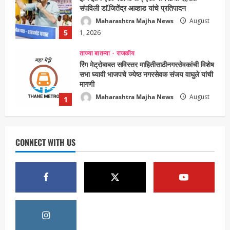
संपविली डाॅ.जितेंद्र आव्हाड यांचे प्रतिपादन
Maharashtra Majha News
August
5
1, 2026
ताज्या बातम्या
राजकीय
रिंग मेट्रोबाबत सविस्तर माहितीसाठीनगरसेवकांची विशेष
सभा घ्यावी भाजपचे ज्येष्ठ नगरसेवक संजय वाघुले यांची
मागणी
Maharashtra Majha News
August
1
5, 2026
ताज्या बातम्या
राजकीय
नवी मुंबईतील एसआयआर (SIR) कामाचा जिल्हाधिकारी
डॉ. श्रीकृष्ण पांचाळ आणि आयुक्त डॉ. कैलास शिंदे
CONNECT WITH US
यांनी घेतला आढावा
Maharashtra Majha News
August
2
3, 2026
ताज्या बातम्या
मनोरंजन
‘यावेळी तिसराच आहे!’… ‘झिम्मा ३’च्या चित्रीकरणाला
सुरुवात
Maharashtra Majha News
August