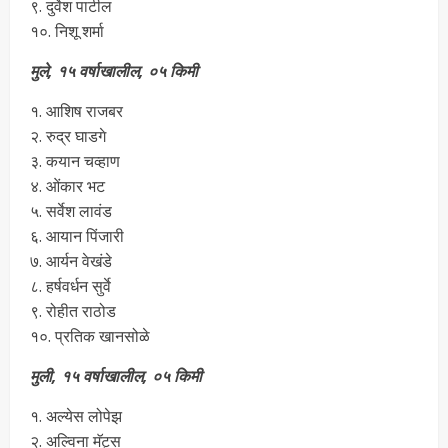
९. दुर्वेश पाटील
१०. निशू शर्मा
मुले, १५ वर्षाखालील, ०५ किमी
१. आशिष राजबर
२. रुद्र घाडगे
३. कयान चव्हाण
४. ओंकार भट
५. सर्वेश लावंड
६. आयान पिंजारी
७. आर्यन वेखंडे
८. हर्षवर्धन सुर्वे
९. रोहीत राठोड
१०. प्रतिक खानसोळे
मुली, १५ वर्षाखालील, ०५ किमी
१. अल्येस लोपेझ
२. अल्विना मॅट्स