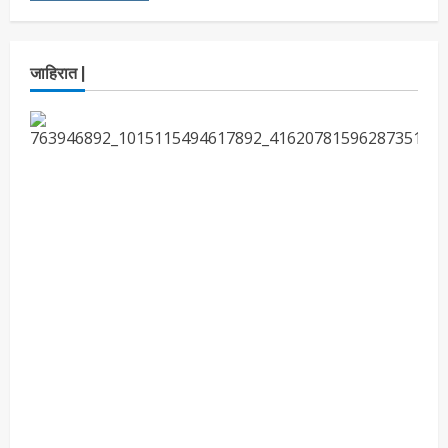
3
3, 2026
ताज्या बातम्या
मनोरंजन
आजच्या पिढीच्या प्रश्नांना समर्थ विचारांतून
जाहिरात |
उत्तर…‘समर्थ’चा दमदार ट्रेलर प्रदर्शित!
Maharashtra Majha News
August
4
3, 2026
ताज्या बातम्या
राजकीय
झेन झीने एका पक्षाची अन् एका माणसाची दहशत
संपविली डाॅ.जितेंद्र आव्हाड यांचे प्रतिपादन
Maharashtra Majha News
August
5
1, 2026