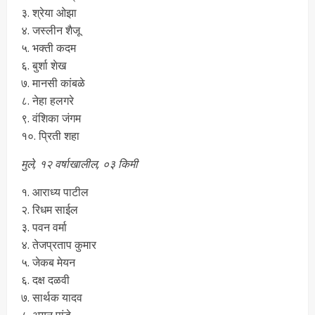
३. श्रेया ओझा
४. जस्लीन शैजू
५. भक्ती कदम
६. बुर्शा शेख
७. मानसी कांबळे
८. नेहा हलगरे
९. वंशिका जंगम
१०. प्रिती शहा
मुले, १२ वर्षाखालील, ०३ किमी
१. आराध्य पाटील
२. रिधम साईल
३. पवन वर्मा
४. तेजप्रताप कुमार
५. जेकब मेयन
६. दक्ष दळवी
७. सार्थक यादव
८. अयन पांडे