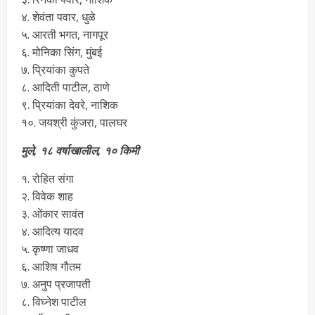
४. शेवंता पवार, धुळे
५. आरती भगत, नागपूर
६. मोनिका सिंग, मुंबई
७. प्रियांका कुपते
८. आदिती पाटील, ठाणे
९. प्रियांका देवरे, नाशिक
१०. जयश्री कुंजरा, पालघर
मुले, १८ वर्षाखालील, १० किमी
१. रोहित संगा
२. विवेक शाह
३. ओंकार सावंत
४. आदित्य यादव
५. कृष्णा जाधव
६. आशिष गौतम
७. अनुप प्रजापती
८. विघ्नेश पाटील