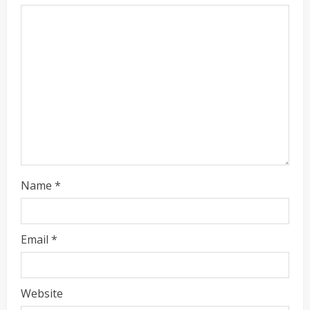
Name
*
ताज्या बातम्या
राजकीय
नवी मुंबईतील एसआयआर (SIR) कामाचा जिल्हाधिकारी
डॉ. श्रीकृष्ण पांचाळ आणि आयुक्त डॉ. कैलास शिंदे
यांनी घेतला आढावा
Email
*
Maharashtra Majha News
August
2
3, 2026
ताज्या बातम्या
मनोरंजन
Website
‘यावेळी तिसराच आहे!’… ‘झिम्मा ३’च्या चित्रीकरणाला