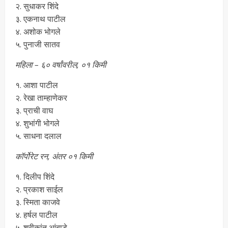
२. सुधाकर शिंदे
३. एकनाथ पाटील
४. अशोक भोगले
५. पुनाजी सातव
महिला – ६० वर्षांवरील, ०१ किमी
१. आशा पाटील
२. रेखा ताम्हाणेकर
३. प्राची वाघ
४. शुभांगी भोगले
५. साधना दलाल
कॉर्पोरेट रन, अंतर ०१ किमी
१. दिलीप शिंदे
२. प्रकाश साईल
३. स्मिता काजवे
४. हर्षल पाटील
५. श्रीकांत आंबाडे