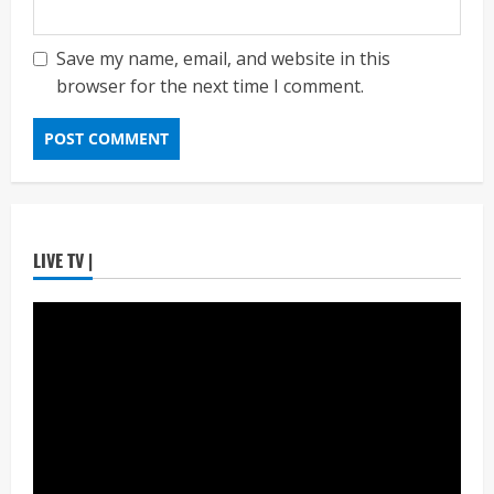
सुरुवात
Maharashtra Majha News
August
3
3, 2026
Save my name, email, and website in this
browser for the next time I comment.
ताज्या बातम्या
मनोरंजन
आजच्या पिढीच्या प्रश्नांना समर्थ विचारांतून
उत्तर…‘समर्थ’चा दमदार ट्रेलर प्रदर्शित!
Maharashtra Majha News
August
4
3, 2026
ताज्या बातम्या
राजकीय
LIVE TV |
झेन झीने एका पक्षाची अन् एका माणसाची दहशत
संपविली डाॅ.जितेंद्र आव्हाड यांचे प्रतिपादन
Maharashtra Majha News
August
5
1, 2026
ताज्या बातम्या
राजकीय
रिंग मेट्रोबाबत सविस्तर माहितीसाठीनगरसेवकांची विशेष
सभा घ्यावी भाजपचे ज्येष्ठ नगरसेवक संजय वाघुले यांची
मागणी
Maharashtra Majha News
August
1