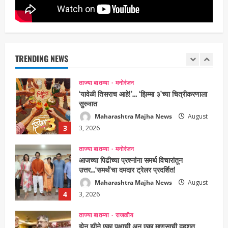
5, 2026
ताज्या बातम्या
राजकीय
नवी मुंबईतील एसआयआर (SIR) कामाचा जिल्हाधिकारी
डॉ. श्रीकृष्ण पांचाळ आणि आयुक्त डॉ. कैलास शिंदे
यांनी घेतला आढावा
TRENDING NEWS
Maharashtra Majha News
August
2
3, 2026
ताज्या बातम्या
मनोरंजन
‘यावेळी तिसराच आहे!’… ‘झिम्मा ३’च्या चित्रीकरणाला
सुरुवात
Maharashtra Majha News
August
3
3, 2026
ताज्या बातम्या
मनोरंजन
आजच्या पिढीच्या प्रश्नांना समर्थ विचारांतून
उत्तर…‘समर्थ’चा दमदार ट्रेलर प्रदर्शित!
Maharashtra Majha News
August
4
3, 2026
ताज्या बातम्या
राजकीय
झेन झीने एका पक्षाची अन् एका माणसाची दहशत