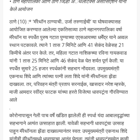
• ठाणे महापालिका आणि ठाणे जिल्हा अॅथलेटिक्स असोसिएशन यांनी
केले आयोजन
ठाणे (10) :* ‘मॅरेथॉन ठाण्याची.. उर्जा तरुणाईची’ या घोषवाक्यासह
आयोजित करण्यात आलेल्या एकतिसाव्या ठाणे महानगरपालिका वर्षा
मॅरेथॉन या स्पर्धेत पुरुष गटात पुण्याच्या एएसआयच्या धर्मेंद्र याने अव्वल
स्थान पटकावले. त्याने 1 तास 7 मिनिटे आणि 41 सेकंद वेळेसह 21
किमीचे अंतर पार केले. तर, महिला गटात नाशिकच्या रविना गायकवाड
यांनी 1 तास 25 मिनिटे आणि 46 सेकंद वेळ घेत शर्यत पूर्ण केली. या
स्पर्धेत सुमारे 25 हजार स्पर्धकांनी सहभाग नोंदवला. उपमुख्यमंत्री
एकनाथ शिंदे आणि त्यांच्या पत्नी लता शिंदे यांनी मॅरेथॉनला झेंडा
दाखवला. तर, परिवहन मंत्री प्रताप सरनाईक, खासदार नरेश म्हस्के,
माजी आमदार रवींद्र फाटक यांच्या हस्ते विजेत्या धावपटूंना गौरविण्यात
आले
.
कोरोनापासून गेली पाच वर्षे खंडित झालेली ही स्पर्धा यंदा आबालवृद्धांच्या
सहभागाने अत्यंत उत्साहात झाली. यावेळी सहभागी धावपटूंचा उत्साह
पाहून मॅरेथॉनला झेंडा दाखवल्यानंतर स्वत: उपमुख्यमंत्री एकनाथ शिंदे
यांनीही मॅरेथॉनमध्ये धावण्याचा आनंद घेतला. त्यांनी धावपटूंसमवेत काही