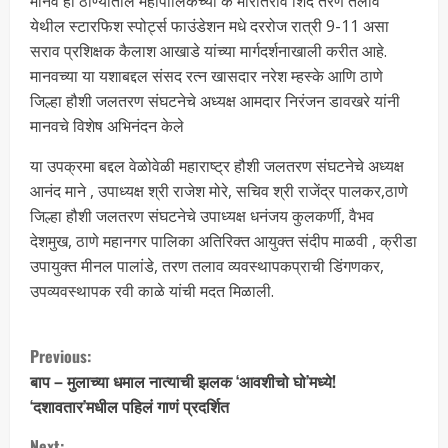
मानव हा ठाण्यातील महापालिकेच्या कै मारोतराव शिंदे तरण तलाव
येथील स्टारफिश स्पोर्ट्स फाउंडेशन मधे दररोज रात्री 9-11 असा
सराव प्रशिक्षक कैलाश आखाडे यांच्या मार्गदर्शनाखाली करीत आहे.
मानवच्या या यशाबद्दल संसद रत्न खासदार नरेश म्हस्के आणि ठाणे
जिल्हा हौशी जलतरण संघटनेचे अध्यक्ष आमदार निरंजन डावखरे यांनी
मानवचे विशेष अभिनंदन केले
या उपक्रमा बद्दल वेळोवेळी महाराष्ट्र हौशी जलतरण संघटनेचे अध्यक्ष
आनंद माने , उपाध्यक्ष श्री राजेश मोरे, सचिव श्री राजेंद्र पालकर,ठाणे
जिल्हा हौशी जलतरण संघटनेचे उपाध्यक्ष धनंजय कुलकर्णी, वैभव
देशमुख, ठाणे महानगर पालिका अतिरिक्त आयुक्त संदीप माळवी , क्रीडा
उपायुक्त मीनल पालांडे, तरण तलाव व्यवस्थापकप्राची डिंगणकर,
उपव्यवस्थापक रवी काळे यांची मदत मिळाली.
Previous:
बाप – मुलाच्या धमाल नात्याची झलक ‘आवशीचो घो’मध्ये!
‘दशावतार’मधील पहिलं गाणं प्रदर्शित
Next: