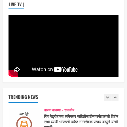
LIVE TV |
‘यावेळी तिसराच आहे!’… ‘झिम्मा ३’च्या चित्रीकरणाला
सुरुवात
Maharashtra Majha News
August
4
3, 2026
ताज्या बातम्या
मनोरंजन
आजच्या पिढीच्या प्रश्नांना समर्थ विचारांतून
उत्तर…‘समर्थ’चा दमदार ट्रेलर प्रदर्शित!
Maharashtra Majha News
August
5
3, 2026
ताज्या बातम्या
राजकीय
7 सप्टेंबर रोजी ठाणे महापालिका लोकशाही दिनाचे
आयोजन
Maharashtra Majha News
August
TRENDING NEWS
1
6, 2026
ताज्या बातम्या
राजकीय
रिंग मेट्रोबाबत सविस्तर माहितीसाठीनगरसेवकांची विशेष
सभा घ्यावी भाजपचे ज्येष्ठ नगरसेवक संजय वाघुले यांची
मागणी