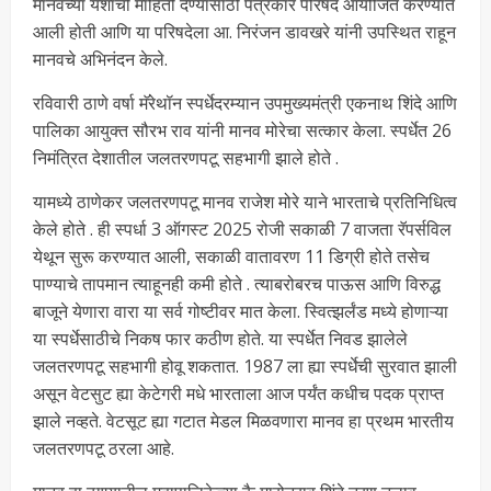
मानवच्या यशाची माहिती देण्यासाठी पत्रकार परिषद आयोजित करण्यात
आली होती आणि या परिषदेला आ. निरंजन डावखरे यांनी उपस्थित राहून
मानवचे अभिनंदन केले.
रविवारी ठाणे वर्षा मॅरेथॉन स्पर्धेदरम्यान उपमुख्यमंत्री एकनाथ शिंदे आणि
पालिका आयुक्त सौरभ राव यांनी मानव मोरेचा सत्कार केला. स्पर्धेत 26
निमंत्रित देशातील जलतरणपटू सहभागी झाले होते .
यामध्ये ठाणेकर जलतरणपटू मानव राजेश मोरे याने भारताचे प्रतिनिधित्व
केले होते . ही स्पर्धा 3 ऑगस्ट 2025 रोजी सकाळी 7 वाजता रॅपर्सविल
येथून सुरू करण्यात आली, सकाळी वातावरण 11 डिग्री होते तसेच
पाण्याचे तापमान त्याहूनही कमी होते . त्याबरोबरच पाऊस आणि विरुद्ध
बाजूने येणारा वारा या सर्व गोष्टीवर मात केला. स्वित्झर्लंड मध्ये होणाऱ्या
या स्पर्धेसाठीचे निकष फार कठीण होते. या स्पर्धेत निवड झालेले
जलतरणपटू सहभागी होवू शकतात. 1987 ला ह्या स्पर्धेची सुरवात झाली
असून वेटसुट ह्या केटेगरी मधे भारताला आज पर्यंत कधीच पदक प्राप्त
झाले नव्हते. वेटसूट ह्या गटात मेडल मिळवणारा मानव हा प्रथम भारतीय
जलतरणपटू ठरला आहे.