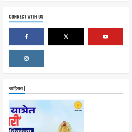
ताज्या बातम्या
राजकीय
7 सप्टेंबर रोजी ठाणे महापालिका लोकशाही दिनाचे
आयोजन
CONNECT WITH US
Maharashtra Majha News
August
1
6, 2026
ताज्या बातम्या
राजकीय
रिंग मेट्रोबाबत सविस्तर माहितीसाठीनगरसेवकांची विशेष
सभा घ्यावी भाजपचे ज्येष्ठ नगरसेवक संजय वाघुले यांची
मागणी
Maharashtra Majha News
August
2
5, 2026
ताज्या बातम्या
राजकीय
नवी मुंबईतील एसआयआर (SIR) कामाचा जिल्हाधिकारी
जाहिरात |
डॉ. श्रीकृष्ण पांचाळ आणि आयुक्त डॉ. कैलास शिंदे
यांनी घेतला आढावा
Maharashtra Majha News
August
3
3, 2026
ताज्या बातम्या
मनोरंजन
‘यावेळी तिसराच आहे!’… ‘झिम्मा ३’च्या चित्रीकरणाला
सुरुवात