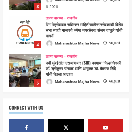
Maharashtra Majha News
August
4
5, 2026
ताज्या बातम्या
राजकीय
नवी मुंबईतील एसआयआर (SIR) कामाचा जिल्हाधिकारी
डॉ. श्रीकृष्ण पांचाळ आणि आयुक्त डॉ. कैलास शिंदे
यांनी घेतला आढावा
Maharashtra Majha News
August
5
3, 2026
ताज्या बातम्या
राजकीय
उपमुख्यमंत्री एकनाथ शिंदे व शिवसेनेच्या खासदारांनी
घेतली पंतप्रधान मोदींची सदिच्छा भेट
Maharashtra Majha News
August
1
7, 2026
ताज्या बातम्या
राजकीय
रायलादेवी तलाव परिसरातील कामांचा आयुक्त सौरभ राव
यांनी घेतला आढावा
CONNECT WITH US
Maharashtra Majha News
August
2
7, 2026