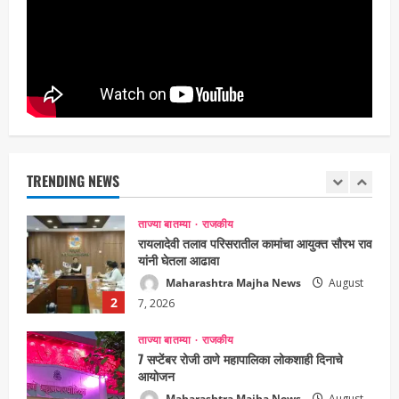
उपमुख्यमंत्री एकनाथ शिंदे व शिवसेनेच्या खासदारांनी
घेतली पंतप्रधान मोदींची सदिच्छा भेट
Maharashtra Majha News
August
1
7, 2026
ताज्या बातम्या
राजकीय
रायलादेवी तलाव परिसरातील कामांचा आयुक्त सौरभ राव
यांनी घेतला आढावा
Maharashtra Majha News
August
TRENDING NEWS
2
7, 2026
ताज्या बातम्या
राजकीय
7 सप्टेंबर रोजी ठाणे महापालिका लोकशाही दिनाचे
आयोजन
Maharashtra Majha News
August
3
6, 2026
ताज्या बातम्या
राजकीय
रिंग मेट्रोबाबत सविस्तर माहितीसाठीनगरसेवकांची विशेष
सभा घ्यावी भाजपचे ज्येष्ठ नगरसेवक संजय वाघुले यांची
मागणी