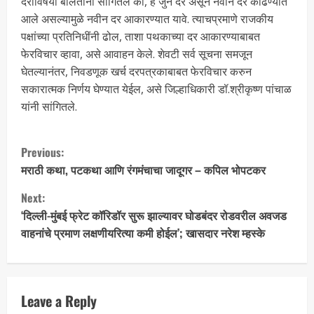
दराविषयी बोलताना सांगितले की, हे जुने दर असून नवीन दर काढण्यात
आले असल्यामुळे नवीन दर आकारण्यात यावे. त्याचप्रमाणे राजकीय
पक्षांच्या प्रतिनिधींनी ढोल, ताशा पथकाच्या दर आकारण्याबाबत
फेरविचार व्हावा, असे आवाहन केले. शेवटी सर्व सूचना समजून
घेतल्यानंतर, निवडणूक खर्च दरपत्रकाबाबत फेरविचार करुन
सकारात्मक निर्णय घेण्यात येईल, असे जिल्हाधिकारी डॉ.श्रीकृष्ण पांचाळ
यांनी सांगितले.
Previous:
मराठी कथा, पटकथा आणि रंगमंचाचा जादूगर – कपिल भोपटकर
Next:
‘दिल्ली-मुंबई फ्रेट कॉरिडॉर सुरू झाल्यावर घोडबंदर रोडवरील अवजड
वाहनांचे प्रमाण लक्षणीयरित्या कमी होईल’; खासदार नरेश म्हस्के
Leave a Reply