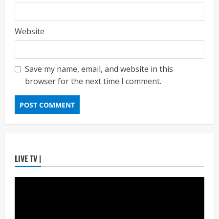
2
7, 2026
ताज्या बातम्या
राजकीय
Website
7 सप्टेंबर रोजी ठाणे महापालिका लोकशाही दिनाचे
आयोजन
Maharashtra Majha News
August
3
6, 2026
Save my name, email, and website in this
browser for the next time I comment.
ताज्या बातम्या
राजकीय
रिंग मेट्रोबाबत सविस्तर माहितीसाठीनगरसेवकांची विशेष
सभा घ्यावी भाजपचे ज्येष्ठ नगरसेवक संजय वाघुले यांची
मागणी
Maharashtra Majha News
August
4
5, 2026
ताज्या बातम्या
राजकीय
LIVE TV |
नवी मुंबईतील एसआयआर (SIR) कामाचा जिल्हाधिकारी
डॉ. श्रीकृष्ण पांचाळ आणि आयुक्त डॉ. कैलास शिंदे
यांनी घेतला आढावा
Maharashtra Majha News
August
5
3, 2026
ताज्या बातम्या
राजकीय