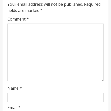
Your email address will not be published.
Required
fields are marked
*
Comment
*
Name
*
ताज्या बातम्या
राजकीय
रायलादेवी तलाव परिसरातील कामांचा आयुक्त सौरभ राव
यांनी घेतला आढावा
Email
*
Maharashtra Majha News
August