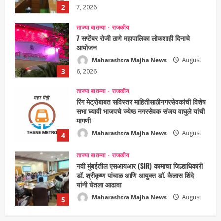
3
6, 2026
ताज्या बातम्या
राजकीय
रिंग मेट्रोबाबत सविस्तर माहितीसाठीनगरसेवकांची विशेष
सभा घ्यावी भाजपचे ज्येष्ठ नगरसेवक संजय वाघुले यांची
मागणी
Maharashtra Majha News
August
4
5, 2026
ताज्या बातम्या
राजकीय
नवी मुंबईतील एसआयआर (SIR) कामाचा जिल्हाधिकारी
डॉ. श्रीकृष्ण पांचाळ आणि आयुक्त डॉ. कैलास शिंदे
यांनी घेतला आढावा
Maharashtra Majha News
August
5
3, 2026
ताज्या बातम्या
राजकीय
उपमुख्यमंत्री एकनाथ शिंदे व शिवसेनेच्या खासदारांनी
घेतली पंतप्रधान मोदींची सदिच्छा भेट
Maharashtra Majha News
August
1
7, 2026
ताज्या बातम्या
राजकीय