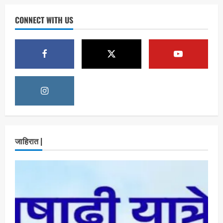
रायलादेवी तलाव परिसरातील कामांचा आयुक्त सौरभ राव
यांनी घेतला आढावा
CONNECT WITH US
Maharashtra Majha News
August
2
7, 2026
ताज्या बातम्या
राजकीय
7 सप्टेंबर रोजी ठाणे महापालिका लोकशाही दिनाचे
आयोजन
Maharashtra Majha News
August
3
6, 2026
ताज्या बातम्या
राजकीय
रिंग मेट्रोबाबत सविस्तर माहितीसाठीनगरसेवकांची विशेष
जाहिरात |
सभा घ्यावी भाजपचे ज्येष्ठ नगरसेवक संजय वाघुले यांची
मागणी
Maharashtra Majha News
August
4
5, 2026
ताज्या बातम्या
राजकीय
नवी मुंबईतील एसआयआर (SIR) कामाचा जिल्हाधिकारी
डॉ. श्रीकृष्ण पांचाळ आणि आयुक्त डॉ. कैलास शिंदे
यांनी घेतला आढावा