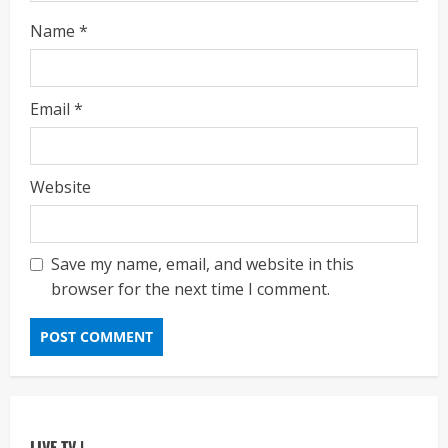
Name
*
ताज्या बातम्या
राजकीय
रायलादेवी तलाव परिसरातील कामांचा आयुक्त सौरभ राव
यांनी घेतला आढावा
Email
*
Maharashtra Majha News
August
2
7, 2026
ताज्या बातम्या
राजकीय
Website
7 सप्टेंबर रोजी ठाणे महापालिका लोकशाही दिनाचे
आयोजन
Maharashtra Majha News
August
3
6, 2026
Save my name, email, and website in this
browser for the next time I comment.
ताज्या बातम्या
राजकीय
रिंग मेट्रोबाबत सविस्तर माहितीसाठीनगरसेवकांची विशेष
सभा घ्यावी भाजपचे ज्येष्ठ नगरसेवक संजय वाघुले यांची
मागणी
Maharashtra Majha News
August
4
5, 2026
ताज्या बातम्या
राजकीय
LIVE TV |