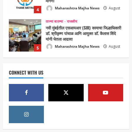
यांनी घेतला आढावा
Maharashtra Majha News
August
5
3, 2026
ताज्या बातम्या
राजकीय
उपमुख्यमंत्री एकनाथ शिंदे व शिवसेनेच्या खासदारांनी
घेतली पंतप्रधान मोदींची सदिच्छा भेट
Maharashtra Majha News
August
1
7, 2026
ताज्या बातम्या
राजकीय
रायलादेवी तलाव परिसरातील कामांचा आयुक्त सौरभ राव
यांनी घेतला आढावा
CONNECT WITH US
Maharashtra Majha News
August
2
7, 2026
ताज्या बातम्या
राजकीय
7 सप्टेंबर रोजी ठाणे महापालिका लोकशाही दिनाचे
आयोजन
Maharashtra Majha News
August
3
6, 2026