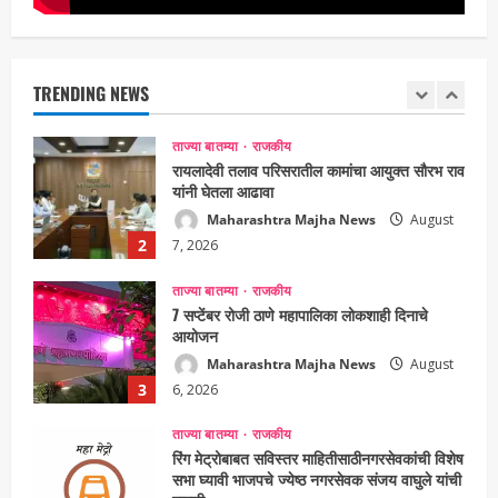
ताज्या बातम्या
राजकीय
रायलादेवी तलाव परिसरातील कामांचा आयुक्त सौरभ राव
यांनी घेतला आढावा
Maharashtra Majha News
August
TRENDING NEWS
2
7, 2026
ताज्या बातम्या
राजकीय
7 सप्टेंबर रोजी ठाणे महापालिका लोकशाही दिनाचे
आयोजन
Maharashtra Majha News
August
3
6, 2026
ताज्या बातम्या
राजकीय
रिंग मेट्रोबाबत सविस्तर माहितीसाठीनगरसेवकांची विशेष
सभा घ्यावी भाजपचे ज्येष्ठ नगरसेवक संजय वाघुले यांची
मागणी
Maharashtra Majha News
August
4
5, 2026
ताज्या बातम्या
राजकीय
नवी मुंबईतील एसआयआर (SIR) कामाचा जिल्हाधिकारी
डॉ. श्रीकृष्ण पांचाळ आणि आयुक्त डॉ. कैलास शिंदे