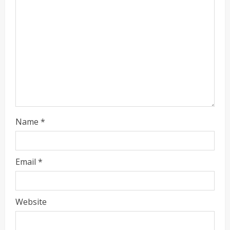
Name
*
ताज्या बातम्या
राजकीय
रायलादेवी तलाव परिसरातील कामांचा आयुक्त सौरभ राव
यांनी घेतला आढावा
Email
*
Maharashtra Majha News
August
2
7, 2026
ताज्या बातम्या
राजकीय
Website
7 सप्टेंबर रोजी ठाणे महापालिका लोकशाही दिनाचे
आयोजन
Maharashtra Majha News
August