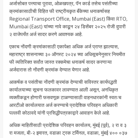
अर्जासोबत पत्त्याचा पुरावा, ओळखपत्र, पॅन कार्ड तसेच पसंतीच्या
क्रमांकासाठीची विहित फी राष्ट्रीयकृत बँकेच्या धनाकर्षासह
Regional Transport Office, Mumbai (East) किंवा RTO,
Mumbai (East) यांच्या नावे काढून २४ डिसेंबर २०२५ रोजी दुपारी
२ वाजेपर्यंत अर्ज सादर करणे आवश्यक आहे.
एकाच नोंदणी क्रमांकासाठी एकापेक्षा अधिक अर्ज प्राप्त झाल्यास,
महाराष्ट्र शासनाच्या ३० ऑगस्ट २०२४ च्या अधिसूचनेनुसार नियमीत
फी व्यतिरिक्त सर्वांत जास्त रक्कमेचा धनाकर्ष सादर करणाऱ्या
अर्जदारास तो नोंदणी क्रमांक देण्यात येणार आहे.
आकर्षक व पसंतीचा नोंदणी क्रमांक देण्याची सविस्तर कार्यपद्धती
कार्यालयाच्या सूचना फलकावर लावण्यात आली असून, अनधिकृत
व्यक्तीकडून होणारी फसवणूक टाळण्यासाठी वाहनधारकांनी स्वतःच
आरटीओ कार्यालयात अर्ज करण्याचे प्रादेशिक परिवहन अधिकारी
पल्लवी कोठावदे यांनी प्रसिद्धीपत्रकाद्वारे आवाहन केले आहे.
अधिक माहितीसाठी प्रादेशिक परिवहन कार्यालय, मुंबई (पूर्व), २ रा व ३
रा मजला, बी-२ इमारत, वडाळा ट्रक टर्मिनल, वडाळा, मुंबई ४०० ०३७