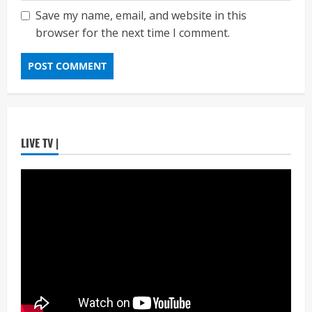
3
6, 2026
Save my name, email, and website in this
browser for the next time I comment.
ताज्या बातम्या
राजकीय
रिंग मेट्रोबाबत सविस्तर माहितीसाठीनगरसेवकांची विशेष
सभा घ्यावी भाजपचे ज्येष्ठ नगरसेवक संजय वाघुले यांची
मागणी
Maharashtra Majha News
August
4
5, 2026
ताज्या बातम्या
राजकीय
LIVE TV |
नवी मुंबईतील एसआयआर (SIR) कामाचा जिल्हाधिकारी
डॉ. श्रीकृष्ण पांचाळ आणि आयुक्त डॉ. कैलास शिंदे
यांनी घेतला आढावा
Maharashtra Majha News
August
5
3, 2026
ताज्या बातम्या
राजकीय
उपमुख्यमंत्री एकनाथ शिंदे व शिवसेनेच्या खासदारांनी
घेतली पंतप्रधान मोदींची सदिच्छा भेट
Maharashtra Majha News
August
1
7, 2026