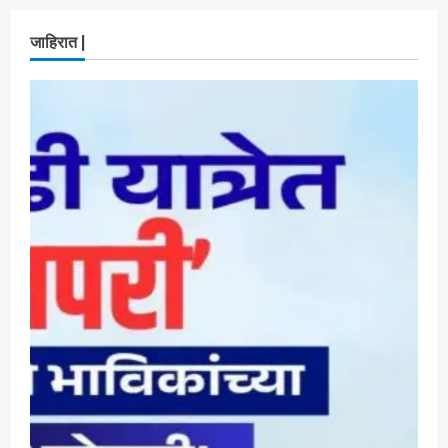
ताज्या बातम्या
राजकीय
रिंग मेट्रोबाबत सविस्तर माहितीसाठीनगरसेवकांची विशेष
जाहिरात |
सभा घ्यावी भाजपचे ज्येष्ठ नगरसेवक संजय वाघुले यांची
मागणी
Maharashtra Majha News
August
4
5, 2026
ताज्या बातम्या
राजकीय
नवी मुंबईतील एसआयआर (SIR) कामाचा जिल्हाधिकारी
डॉ. श्रीकृष्ण पांचाळ आणि आयुक्त डॉ. कैलास शिंदे
यांनी घेतला आढावा
Maharashtra Majha News
August
5
3, 2026