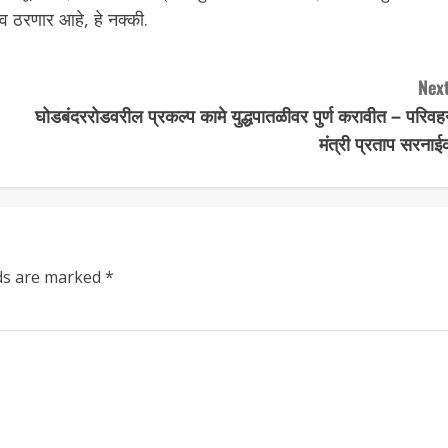
भव ठरणार आहे, हे नक्की.
Next
घोडबंदररोडवरील प्रकल्प कामे युद्धपातळीवर पुर्ण करावीत – परिव
मंत्री प्रताप सरनाई
lds are marked
*