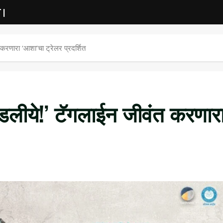
 |
करणारा ‘आशा’चा ट्रेलर प्रदर्शित
डलीये!’ टॅगलाईन जीवंत करणार