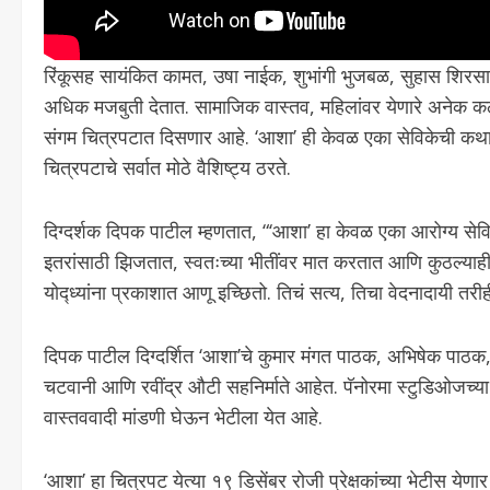
रिंकूसह सायंकित कामत, उषा नाईक, शुभांगी भुजबळ, सुहास शिरसाट, द
अधिक मजबुती देतात. सामाजिक वास्तव, महिलांवर येणारे अनेक क
संगम चित्रपटात दिसणार आहे. ‘आशा’ ही केवळ एका सेविकेची कथा 
चित्रपटाचे सर्वात मोठे वैशिष्ट्य ठरते.
दिग्दर्शक दिपक पाटील म्हणतात, “‘आशा’ हा केवळ एका आरोग्य सेविके
इतरांसाठी झिजतात, स्वतःच्या भीतींवर मात करतात आणि कुठल्याही
योद्ध्यांना प्रकाशात आणू इच्छितो. तिचं सत्य, तिचा वेदनादायी तरी
दिपक पाटील दिग्दर्शित ‘आशा’चे कुमार मंगत पाठक, अभिषेक पाठक
चटवानी आणि रवींद्र औटी सहनिर्माते आहेत. पॅनोरमा स्टुडिओजच्या 
वास्तववादी मांडणी घेऊन भेटीला येत आहे.
‘आशा’ हा चित्रपट येत्या १९ डिसेंबर रोजी प्रेक्षकांच्या भेटीस य