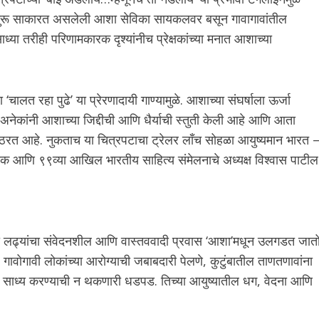
ंकू राजगुरू साकारत असलेली आशा सेविका सायकलवर बसून गावागावांतील
या तरीही परिणामकारक दृश्यांनीच प्रेक्षकांच्या मनात आशाच्या
ालत रहा पुढे’ या प्रेरणादायी गाण्यामुळे. आशाच्या संघर्षाला ऊर्जा
अनेकांनी आशाच्या जिद्दीची आणि धैर्याची स्तुती केली आहे आणि आता
ठरत आहे. नुकताच या चित्रपटाचा ट्रेलर लाँच सोहळा आयुष्यमान भारत 
त्यिक आणि ९९व्या आखिल भारतीय साहित्य संमेलनाचे अध्यक्ष विश्वास पाटील
लेल्या लढ्यांचा संवेदनशील आणि वास्तववादी प्रवास ‘आशा’मधून उलगडत जातो
 गावोगावी लोकांच्या आरोग्याची जबाबदारी पेलणे, कुटुंबातील ताणतणावांना
येय साध्य करण्याची न थकणारी धडपड. तिच्या आयुष्यातील धग, वेदना आणि