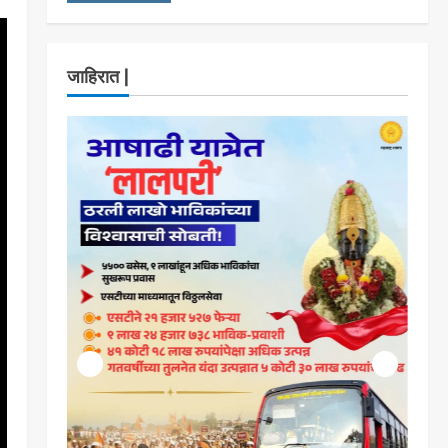
7 सप्टेंबर रोजी ठाणे महापालिका
लोकशाही दिनाचे आयोजन
Maharashtra Majha News
3
जाहिरात |
August 6, 2026
ताज्या बातम्या
राजकीय
रिंग मेट्रोबाबत सविस्तर
माहितीसाठीनगरसेवकांची विशेष सभा
घ्यावी भाजपचे ज्येष्ठ नगरसेवक संजय
वाघुले यांची मागणी
4
Maharashtra Majha News
ताज्या बातम्या
राजकीय
August 5, 2026
नवी मुंबईतील एसआयआर (SIR)
कामाचा जिल्हाधिकारी डॉ. श्रीकृष्ण
पांचाळ आणि आयुक्त डॉ. कैलास शिंदे
यांनी घेतला आढावा
5
Maharashtra Majha News
August 3, 2026