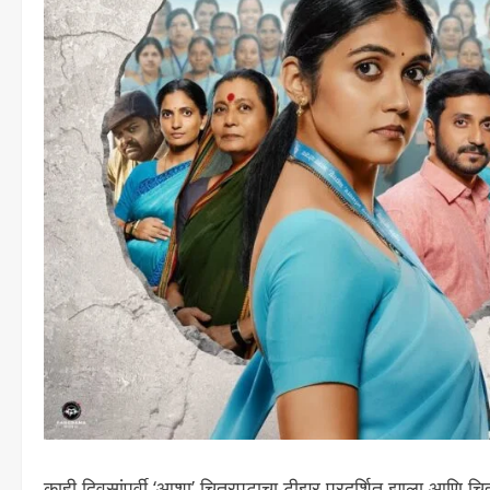
काही दिवसांपूर्वी ‘आशा’ चित्रपटाचा टीझर प्रदर्शित झाला आणि चि