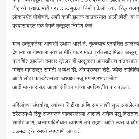
टीझरने प्रेक्षकांमध्ये प्रचंड उत्सुकता निर्माण केली. त्यात रि
लोकांपर्यंत पोहोचते, अशी काही झलक दाखवण्यात आली होती. या साध्
प्रवासाबद्दल एक वेगळं कुतूहल निर्माण केलं.
याच उत्सुकतेला आणखी उधाण आलं ते, नुकत्याच प्रदर्शित झालेल्या ‘च
देणाऱ्या या गाण्याला सोशल मीडियावर मोठा प्रतिसाद मिळत असून, 
प्रदर्शित झालेला दमदार ट्रेलर ही उत्सुकता आणखीनच वाढवणारा 
मिशन महाराष्ट्र समिती अध्यक्ष डॅा. ओमप्रकाश शेटे, ज्येष्ठ साहि
आणि लोढा फाउंडेशनच्या अध्यक्षा मंजू मंगलप्रभात लोढा
आदी मान्यवरांसह ‘आशा’ सेविका यांच्या उपस्थितीत पार पडला.
महिलांच्या संघर्षांचा, त्यांच्या जिद्दीचा आणि समाजाशी सुरू अस
ट्रेलरमध्ये रिंकू राजगुरूने साकारलेल्या आशाचे अनेक पैलू दिसतात.
सामोरं जाणं, अन्यायाविरोधात ठामपणे उभे राहाणं आणि स्वतःचं ध्
तळमळ ट्रेलरमध्ये स्पष्टपणे जाणवते.