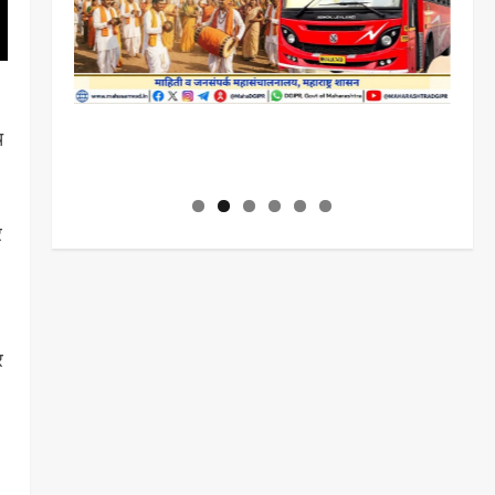
च
र
र