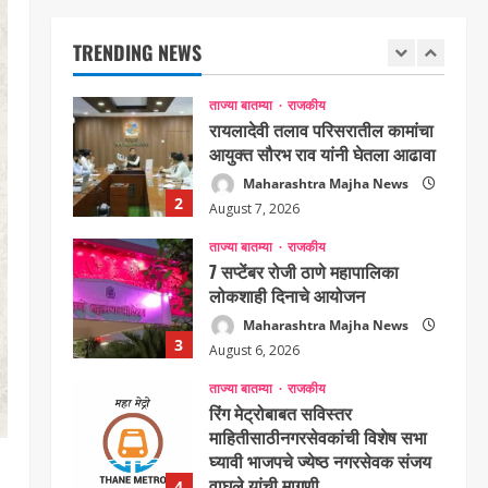
शिवसेनेच्या खासदारांनी घेतली
पंतप्रधान मोदींची सदिच्छा भेट
TRENDING NEWS
1
Maharashtra Majha News
August 7, 2026
ताज्या बातम्या
राजकीय
रायलादेवी तलाव परिसरातील कामांचा
आयुक्त सौरभ राव यांनी घेतला आढावा
Maharashtra Majha News
2
August 7, 2026
ताज्या बातम्या
राजकीय
7 सप्टेंबर रोजी ठाणे महापालिका
लोकशाही दिनाचे आयोजन
Maharashtra Majha News
3
August 6, 2026
ताज्या बातम्या
राजकीय
रिंग मेट्रोबाबत सविस्तर
माहितीसाठीनगरसेवकांची विशेष सभा
घ्यावी भाजपचे ज्येष्ठ नगरसेवक संजय
वाघुले यांची मागणी
4