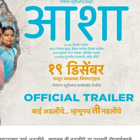
त्रपटाच्या ‘बाई अडलीये…म्हणूनच ती नडलीये’ या प्रभावी टॅगलाईनमुळे