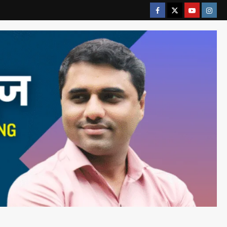
ताज्या बातम्या
राजकीय
रायलादेवी तलाव परिसरातील कामांचा
आयुक्त सौरभ राव यांनी घेतला आढावा
Maharashtra Majha News
2
August 7, 2026