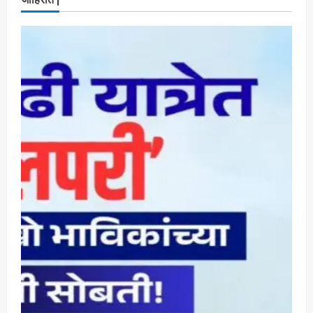
सभा घ्यावी भाजपचे ज्येष्ठ नगरसेवक संजय वाघुले यांची
मागणी
Maharashtra Majha News
August
4
5, 2026
ताज्या बातम्या
राजकीय
नवी मुंबईतील एसआयआर (SIR) कामाचा जिल्हाधिकारी
डॉ. श्रीकृष्ण पांचाळ आणि आयुक्त डॉ. कैलास शिंदे
यांनी घेतला आढावा
Maharashtra Majha News
August
5
3, 2026