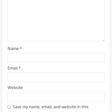
Name
*
ताज्या बातम्या
राजकीय
रायलादेवी तलाव परिसरातील कामांचा आयुक्त सौरभ राव
यांनी घेतला आढावा
Email
*
Maharashtra Majha News
August
2
7, 2026
ताज्या बातम्या
राजकीय
Website
7 सप्टेंबर रोजी ठाणे महापालिका लोकशाही दिनाचे
आयोजन
Maharashtra Majha News
August
3
6, 2026
Save my name, email, and website in this