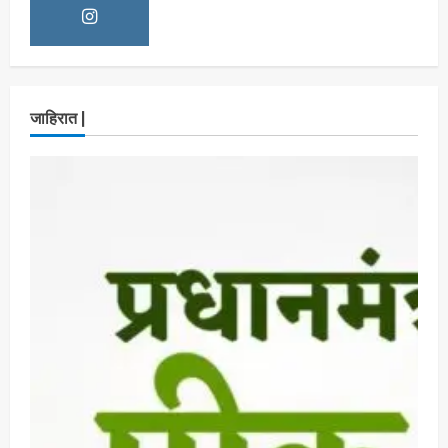
घेतली पंतप्रधान मोदींची सदिच्छा भेट
Maharashtra Majha News
August
3
7, 2026
ताज्या बातम्या
राजकीय
रायलादेवी तलाव परिसरातील कामांचा आयुक्त सौरभ राव
जाहिरात |
यांनी घेतला आढावा
Maharashtra Majha News
August
4
7, 2026
ताज्या बातम्या
राजकीय
7 सप्टेंबर रोजी ठाणे महापालिका लोकशाही दिनाचे
आयोजन
Maharashtra Majha News
August
5
6, 2026