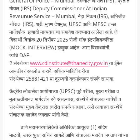
General Of Police – Mumbai, स्वप्नील थोरात (IFS) , प्रतीती
गोयल (IRS) Deputy Commissioner At Indian
Reveunue Service – Mumbai, नेहा निकम (IRS), अभिजीत
थोरात (IRS), श्री. भुषण देशमुख, UPSC आणि MPSC तज्ज्ञ
मार्गदर्शक इत्यादी मान्यकरांचा समावेश करण्यात आलेला आहे. जे
विद्यार्थी दिनांक 20 डिसेंबर 2025 रोजी मॉक इंटरव्हिवकरिता
(MOCK-INTERVIEW) इच्छुक आहेत, अशा विद्यार्थ्यांनी
त्यांचे DAF-
2 संस्थेच्या
www.cdinstitute@thanecity.gov.in
या ईमेल
आयडीवर अपलोड करावे. अधिक माहितीकरीता
संस्थेच्या 25881421 या दूरध्वनी क्रमांकावर संपर्क साधावा.
केंद्रीय लोकसेवा आयोगाच्या (UPSC) पूर्व परीक्षा, मुख्य परीक्षा व
मुलाखतीबाबत मार्गदर्शन हवे असल्यास, संस्थेचे संचालक याचेंशी व
संस्थेच्या मुख्य केंद्रास त्वरीत संपर्क साधावा, असे आवाहन संस्थेचे
संचालक महादेव जगताप यांनी केले.
ठाणे महानगरपालिकेचे अतिरिक्त आयुक्त (1) संदिप
माळवी, उपआयुक्त सचिन सांगळे आणि संचालक महादेव जगताप यांच्या