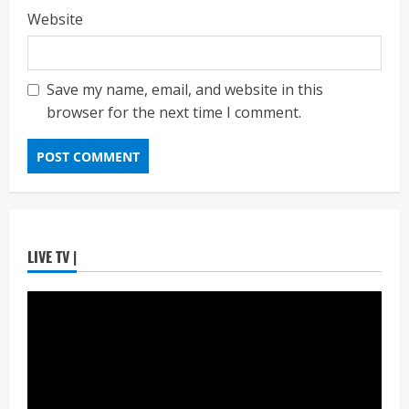
ताज्या बातम्या
राजकीय
Website
उपमुख्यमंत्री एकनाथ शिंदे व शिवसेनेच्या खासदारांनी
घेतली पंतप्रधान मोदींची सदिच्छा भेट
Maharashtra Majha News
August
3
7, 2026
Save my name, email, and website in this
browser for the next time I comment.
ताज्या बातम्या
राजकीय
रायलादेवी तलाव परिसरातील कामांचा आयुक्त सौरभ राव
यांनी घेतला आढावा
Maharashtra Majha News
August
4
7, 2026
ताज्या बातम्या
राजकीय
LIVE TV |
7 सप्टेंबर रोजी ठाणे महापालिका लोकशाही दिनाचे
आयोजन
Maharashtra Majha News
August
5
6, 2026
ताज्या बातम्या
मनोरंजन
गोंधळ’ची यशस्वी वाटचाल कायम! फिल्मफेअर अवॉर्ड
मराठी 2026 मध्ये ६ मानाचे पुरस्कार