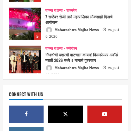
ताज्या बातम्या
राजकीय
7 सप्टेंबर रोजी ठाणे महापालिका लोकशाही दिनाचे
आयोजन
Maharashtra Majha News
August
5
6, 2026
ताज्या बातम्या
मनोरंजन
गोंधळ’ची यशस्वी वाटचाल कायम! फिल्मफेअर अवॉर्ड
मराठी 2026 मध्ये ६ मानाचे पुरस्कार
Maharashtra Majha News
August
1
10, 2026
ताज्या बातम्या
राजकीय
‘हर घर तिरंगा’ उपक्रमातंर्गत तिरंगा रॅलीस
सायकलप्रेमींचा उत्स्फूर्त प्रतिसाद, महापौर शर्मिला
CONNECT WITH US
पिंपळोलकर यांच्या उपस्थितीत रॅलीला हिरवा झेंडा
Maharashtra Majha News
August
2
10, 2026
ताज्या बातम्या
राजकीय
उपमुख्यमंत्री एकनाथ शिंदे व शिवसेनेच्या खासदारांनी