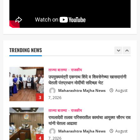
Maharashtra Majha News
August
1
10, 2026
ताज्या बातम्या
राजकीय
‘हर घर तिरंगा’ उपक्रमातंर्गत तिरंगा रॅलीस
सायकलप्रेमींचा उत्स्फूर्त प्रतिसाद, महापौर शर्मिला
पिंपळोलकर यांच्या उपस्थितीत रॅलीला हिरवा झेंडा
TRENDING NEWS
Maharashtra Majha News
August
2
10, 2026
ताज्या बातम्या
राजकीय
उपमुख्यमंत्री एकनाथ शिंदे व शिवसेनेच्या खासदारांनी
घेतली पंतप्रधान मोदींची सदिच्छा भेट
Maharashtra Majha News
August
3
7, 2026
ताज्या बातम्या
राजकीय
रायलादेवी तलाव परिसरातील कामांचा आयुक्त सौरभ राव
यांनी घेतला आढावा
Maharashtra Majha News
August
4
7, 2026