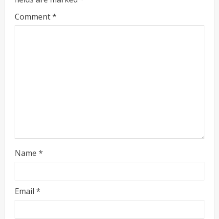
Comment
*
Name
*
ताज्या बातम्या
राजकीय
‘हर घर तिरंगा’ उपक्रमातंर्गत तिरंगा रॅलीस
सायकलप्रेमींचा उत्स्फूर्त प्रतिसाद, महापौर शर्मिला
पिंपळोलकर यांच्या उपस्थितीत रॅलीला हिरवा झेंडा
Email
*
Maharashtra Majha News
August
2
10, 2026