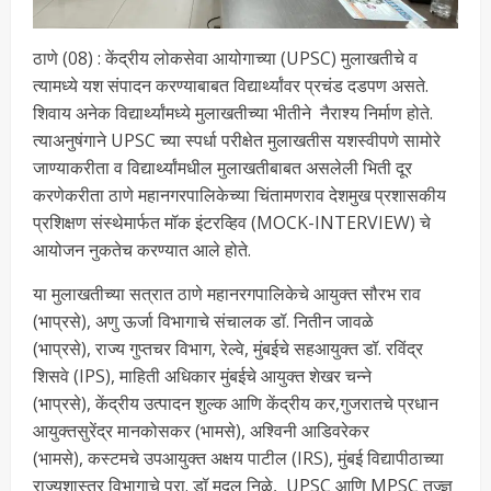
ठाणे (08) : केंद्रीय लोकसेवा आयोगाच्या (UPSC) मुलाखतीचे व
त्यामध्ये यश संपादन करण्याबाबत विद्यार्थ्यांवर प्रचंड दडपण असते.
शिवाय अनेक विद्यार्थ्यांमध्ये मुलाखतीच्या भीतीने नैराश्य निर्माण होते.
त्याअनुषंगाने UPSC च्या स्पर्धा परीक्षेत मुलाखतीस यशस्वीपणे सामोरे
जाण्याकरीता व विद्यार्थ्यांमधील मुलाखतीबाबत असलेली भिती दूर
करणेकरीता ठाणे महानगरपालिकेच्या चिंतामणराव देशमुख प्रशासकीय
प्रशिक्षण संस्थेमार्फत मॉक इंटरव्हिव (MOCK-INTERVIEW) चे
आयोजन नुकतेच करण्यात आले होते.
या मुलाखतीच्या सत्रात ठाणे महानरगपालिकेचे आयुक्त सौरभ राव
(भाप्रसे), अणु ऊर्जा विभागाचे संचालक डॉ. नितीन जावळे
(भाप्रसे), राज्य गुप्तचर विभाग, रेल्वे, मुंबईचे सहआयुक्त डॉ. रविंद्र
शिसवे (IPS), माहिती अधिकार मुंबईचे आयुक्त शेखर चन्ने
(भाप्रसे), केंद्रीय उत्पादन शुल्क आणि केंद्रीय कर,गुजरातचे प्रधान
आयुक्तसुरेंद्र मानकोसकर (भामसे), अश्विनी आडिवरेकर
(भामसे), कस्टमचे उपआयुक्त अक्षय पाटील (IRS), मुंबई विद्यापीठाच्या
राज्यशास्त्र विभागाचे प्रा. डॉ मृदुल निळे, UPSC आणि MPSC तज्ज्ञ