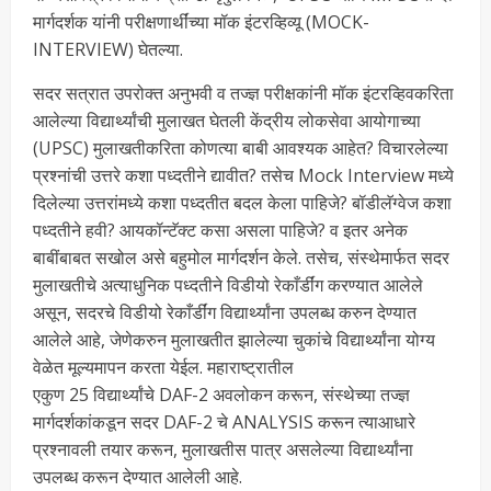
मार्गदर्शक यांनी परीक्षणार्थींच्या मॉक इंटरव्हिव्यू (MOCK-
INTERVIEW) घेतल्या.
सदर सत्रात उपरोक्त अनुभवी व तज्ज्ञ परीक्षकांनी मॉक इंटरव्हिवकरिता
आलेल्या विद्यार्थ्यांची मुलाखत घेतली केंद्रीय लोकसेवा आयोगाच्या
(UPSC) मुलाखतीकरिता कोणत्या बाबी आवश्यक आहेत? विचारलेल्या
प्रश्नांची उत्तरे कशा पध्दतीने द्यावीत? तसेच Mock Interview मध्ये
दिलेल्या उत्तरांमध्ये कशा पध्दतीत बदल केला पाहिजे? बॉडीलॅग्वेज कशा
पध्दतीने हवी? आयकॉन्टॅक्ट कसा असला पाहिजे? व इतर अनेक
बाबींबाबत सखोल असे बहुमोल मार्गदर्शन केले. तसेच, संस्थेमार्फत सदर
मुलाखतीचे अत्याधुनिक पध्दतीने विडीयो रेकाँर्डींग करण्यात आलेले
असून, सदरचे विडीयो रेकाँर्डींग विद्यार्थ्यांना उपलब्ध करुन देण्यात
आलेले आहे, जेणेकरुन मुलाखतीत झालेल्या चुकांचे विद्यार्थ्यांना योग्य
वेळेत मूल्यमापन करता येईल. महाराष्ट्रातील
एकुण 25 विद्यार्थ्यांचे DAF-2 अवलोकन करून, संस्थेच्या तज्ज्ञ
मार्गदर्शकांकडून सदर DAF-2 चे ANALYSIS करून त्याआधारे
प्रश्नावली तयार करून, मुलाखतीस पात्र असलेल्या विद्यार्थ्यांना
उपलब्ध करून देण्यात आलेली आहे.