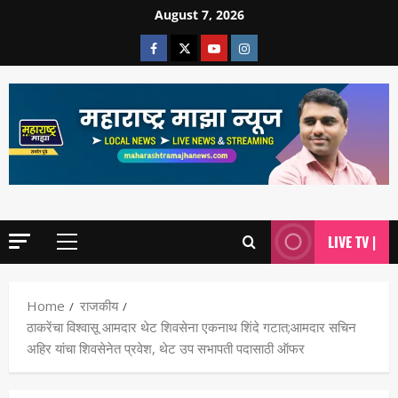
August 7, 2026
LIVE TV |
Home
राजकीय
ठाकरेंचा विश्वासू आमदार थेट शिवसेना एकनाथ शिंदे गटात;आमदार सचिन
अहिर यांचा शिवसेनेत प्रवेश, थेट उप सभापती पदासाठी ऑफर