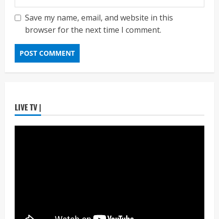
Maharashtra Majha News
August
3
6, 2026
Save my name, email, and website in this
browser for the next time I comment.
ताज्या बातम्या
राजकीय
रिंग मेट्रोबाबत सविस्तर माहितीसाठीनगरसेवकांची विशेष
सभा घ्यावी भाजपचे ज्येष्ठ नगरसेवक संजय वाघुले यांची
मागणी
Maharashtra Majha News
August
4
5, 2026
ताज्या बातम्या
राजकीय
LIVE TV |
नवी मुंबईतील एसआयआर (SIR) कामाचा जिल्हाधिकारी
डॉ. श्रीकृष्ण पांचाळ आणि आयुक्त डॉ. कैलास शिंदे
यांनी घेतला आढावा
Maharashtra Majha News
August
5
3, 2026
ताज्या बातम्या
राजकीय
उपमुख्यमंत्री एकनाथ शिंदे व शिवसेनेच्या खासदारांनी
घेतली पंतप्रधान मोदींची सदिच्छा भेट
Maharashtra Majha News
August
1
7, 2026