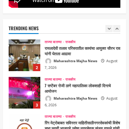
ताज्या बातम्या
राजकीय
रायलादेवी तलाव परिसरातील कामांचा आयुक्त सौरभ राव
यांनी घेतला आढावा
Maharashtra Majha News
August
TRENDING NEWS
2
7, 2026
ताज्या बातम्या
राजकीय
7 सप्टेंबर रोजी ठाणे महापालिका लोकशाही दिनाचे
आयोजन
Maharashtra Majha News
August
3
6, 2026
ताज्या बातम्या
राजकीय
रिंग मेट्रोबाबत सविस्तर माहितीसाठीनगरसेवकांची विशेष
सभा घ्यावी भाजपचे ज्येष्ठ नगरसेवक संजय वाघुले यांची
मागणी
Maharashtra Majha News
August
4
5, 2026
ताज्या बातम्या
राजकीय
नवी मुंबईतील एसआयआर (SIR) कामाचा जिल्हाधिकारी
डॉ. श्रीकृष्ण पांचाळ आणि आयुक्त डॉ. कैलास शिंदे