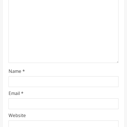
Name
*
ताज्या बातम्या
राजकीय
रायलादेवी तलाव परिसरातील कामांचा आयुक्त सौरभ राव
यांनी घेतला आढावा
Email
*
Maharashtra Majha News
August
2
7, 2026
ताज्या बातम्या
राजकीय
Website
7 सप्टेंबर रोजी ठाणे महापालिका लोकशाही दिनाचे
आयोजन