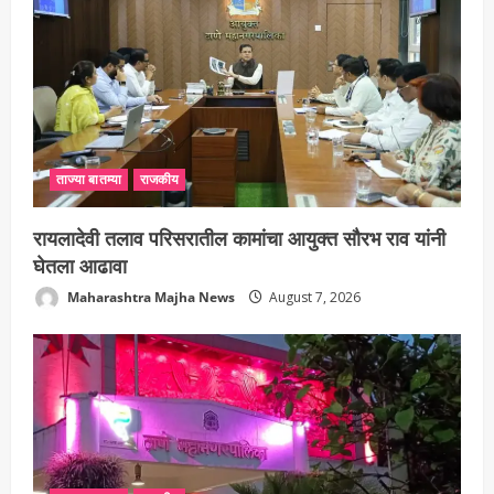
ताज्या बातम्या
राजकीय
रायलादेवी तलाव परिसरातील कामांचा आयुक्त सौरभ राव यांनी
घेतला आढावा
Maharashtra Majha News
August 7, 2026