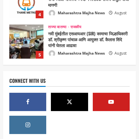
यांनी घेतला आढावा
Maharashtra Majha News
August
5
3, 2026
ताज्या बातम्या
राजकीय
उपमुख्यमंत्री एकनाथ शिंदे व शिवसेनेच्या खासदारांनी
घेतली पंतप्रधान मोदींची सदिच्छा भेट
Maharashtra Majha News
August
1
7, 2026
ताज्या बातम्या
राजकीय
रायलादेवी तलाव परिसरातील कामांचा आयुक्त सौरभ राव
यांनी घेतला आढावा
CONNECT WITH US
Maharashtra Majha News
August
2
7, 2026
ताज्या बातम्या
राजकीय
7 सप्टेंबर रोजी ठाणे महापालिका लोकशाही दिनाचे
आयोजन
Maharashtra Majha News
August
3
6, 2026