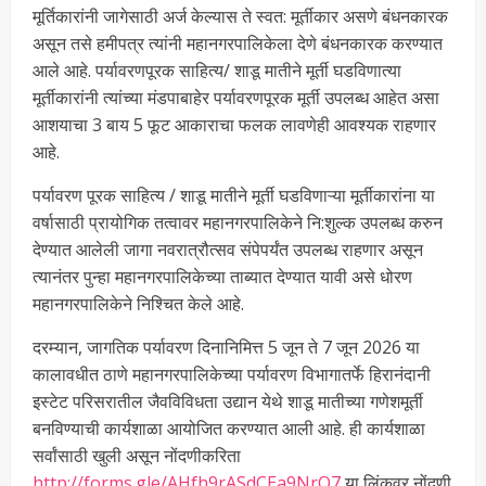
मूर्तिकारांनी जागेसाठी अर्ज केल्यास ते स्वत: मूर्तीकार असणे बंधनकारक
असून तसे हमीपत्र त्यांनी महानगरपालिकेला देणे बंधनकारक करण्यात
आले आहे. पर्यावरणपूरक साहित्य/ शाडू मातीने मूर्ती घडविणात्या
मूर्तीकारांनी त्यांच्या मंडपाबाहेर पर्यावरणपूरक मूर्ती उपलब्ध आहेत असा
आशयाचा 3 बाय 5 फूट आकाराचा फलक लावणेही आवश्यक राहणार
आहे.
पर्यावरण पूरक साहित्य / शाडू मातीने मूर्ती घडविणाऱ्या मूर्तीकारांना या
वर्षासाठी प्रायोगिक तत्वावर महानगरपालिकेने नि:शुल्क उपलब्ध करुन
देण्यात आलेली जागा नवरात्रौत्सव संपेपर्यंत उपलब्ध राहणार असून
त्यानंतर पुन्हा महानगरपालिकेच्या ताब्यात देण्यात यावी असे धोरण
महानगरपालिकेने निश्चित केले आहे.
दरम्यान, जागतिक पर्यावरण दिनानिमित्त 5 जून ते 7 जून 2026 या
कालावधीत ठाणे महानगरपालिकेच्या पर्यावरण विभागातर्फे हिरानंदानी
इस्टेट परिसरातील जैवविविधता उद्यान येथे शाडू मातीच्या गणेशमूर्ती
बनविण्याची कार्यशाळा आयोजित करण्यात आली आहे. ही कार्यशाळा
सर्वांसाठी खुली असून नोंदणीकरिता
http://forms.gle/AHfh9rASdCEa9NrQ7
या लिंकवर नोंदणी