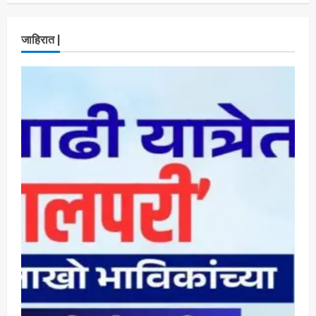
ताज्या बातम्या
राजकीय
रिंग मेट्रोबाबत सविस्तर माहितीसाठीनगरसेवकांची विशेष
जाहिरात |
सभा घ्यावी भाजपचे ज्येष्ठ नगरसेवक संजय वाघुले यांची
मागणी
Maharashtra Majha News
August
4
5, 2026
ताज्या बातम्या
राजकीय
नवी मुंबईतील एसआयआर (SIR) कामाचा जिल्हाधिकारी
डॉ. श्रीकृष्ण पांचाळ आणि आयुक्त डॉ. कैलास शिंदे
यांनी घेतला आढावा
Maharashtra Majha News
August
5
3, 2026