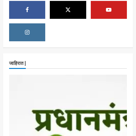
2
7, 2026
ताज्या बातम्या
राजकीय
7 सप्टेंबर रोजी ठाणे महापालिका लोकशाही दिनाचे
आयोजन
Maharashtra Majha News
August
3
6, 2026
ताज्या बातम्या
राजकीय
रिंग मेट्रोबाबत सविस्तर माहितीसाठीनगरसेवकांची विशेष
जाहिरात |
सभा घ्यावी भाजपचे ज्येष्ठ नगरसेवक संजय वाघुले यांची
मागणी
Maharashtra Majha News
August
4
5, 2026
ताज्या बातम्या
राजकीय
नवी मुंबईतील एसआयआर (SIR) कामाचा जिल्हाधिकारी
डॉ. श्रीकृष्ण पांचाळ आणि आयुक्त डॉ. कैलास शिंदे
यांनी घेतला आढावा
Maharashtra Majha News
August
5
3, 2026