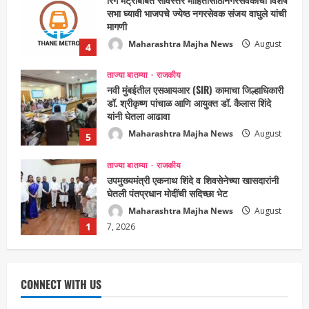
सभा घ्यावी भाजपचे ज्येष्ठ नगरसेवक संजय वाघुले यांची
मागणी
Maharashtra Majha News
August
4
5, 2026
ताज्या बातम्या
राजकीय
नवी मुंबईतील एसआयआर (SIR) कामाचा जिल्हाधिकारी
डॉ. श्रीकृष्ण पांचाळ आणि आयुक्त डॉ. कैलास शिंदे
यांनी घेतला आढावा
Maharashtra Majha News
August
5
3, 2026
ताज्या बातम्या
राजकीय
उपमुख्यमंत्री एकनाथ शिंदे व शिवसेनेच्या खासदारांनी
घेतली पंतप्रधान मोदींची सदिच्छा भेट
Maharashtra Majha News
August
1
7, 2026
ताज्या बातम्या
राजकीय
रायलादेवी तलाव परिसरातील कामांचा आयुक्त सौरभ राव
यांनी घेतला आढावा
CONNECT WITH US
Maharashtra Majha News
August