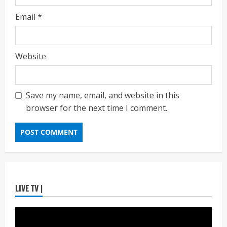
यांनी घेतला आढावा
Email
*
Maharashtra Majha News
August
2
7, 2026
ताज्या बातम्या
राजकीय
Website
7 सप्टेंबर रोजी ठाणे महापालिका लोकशाही दिनाचे
आयोजन
Maharashtra Majha News
August
3
6, 2026
Save my name, email, and website in this
browser for the next time I comment.
ताज्या बातम्या
राजकीय
रिंग मेट्रोबाबत सविस्तर माहितीसाठीनगरसेवकांची विशेष
सभा घ्यावी भाजपचे ज्येष्ठ नगरसेवक संजय वाघुले यांची
मागणी
Maharashtra Majha News
August
4
5, 2026
ताज्या बातम्या
राजकीय
LIVE TV |
नवी मुंबईतील एसआयआर (SIR) कामाचा जिल्हाधिकारी
डॉ. श्रीकृष्ण पांचाळ आणि आयुक्त डॉ. कैलास शिंदे
यांनी घेतला आढावा
Maharashtra Majha News
August
5